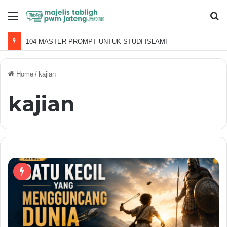
Menu
S
fo
104 MASTER PROMPT UNTUK STUDI ISLAMI
Home
/
kajian
kajian