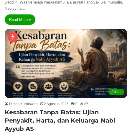
waddiin. Wash-shalatu was-salamu ‘ala asyrafil anbiya-i wal mursalin,
Nabiyyina…
Read More »
Artikel
Dimas Kurniawan
2 Agustus 2026
0
85
Kesabaran Tanpa Batas: Ujian
Penyakit, Harta, dan Keluarga Nabi
Ayyub AS