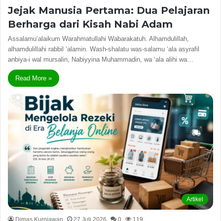
Jejak Manusia Pertama: Dua Pelajaran
Berharga dari Kisah Nabi Adam
Assalamu’alaikum Warahmatullahi Wabarakatuh. Alhamdulillah,
alhamdulillahi rabbil ‘alamin. Wash-shalatu was-salamu ‘ala asyrafil
anbiya-i wal mursalin, Nabiyyina Muhammadin, wa ‘ala alihi wa…
Read More »
Artikel
Dimas Kurniawan
27 Juli 2026
0
119