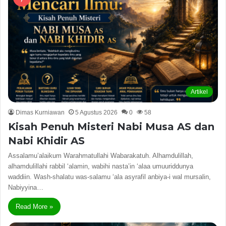
Artikel
Dimas Kurniawan
5 Agustus 2026
0
58
Kisah Penuh Misteri Nabi Musa AS dan
Nabi Khidir AS
Assalamu’alaikum Warahmatullahi Wabarakatuh. Alhamdulillah,
alhamdulillahi rabbil ‘alamin, wabihi nasta’in ‘alaa umuuriddunya
waddiin. Wash-shalatu was-salamu ‘ala asyrafil anbiya-i wal mursalin,
Nabiyyina…
Read More »