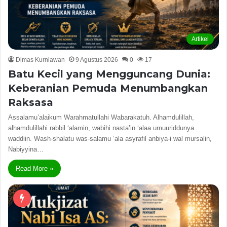
Artikel
Dimas Kurniawan
9 Agustus 2026
0
17
Batu Kecil yang Mengguncang Dunia:
Keberanian Pemuda Menumbangkan
Raksasa
Assalamu’alaikum Warahmatullahi Wabarakatuh. Alhamdulillah,
alhamdulillahi rabbil ‘alamin, wabihi nasta’in ‘alaa umuuriddunya
waddiin. Wash-shalatu was-salamu ‘ala asyrafil anbiya-i wal mursalin,
Nabiyyina…
Read More »