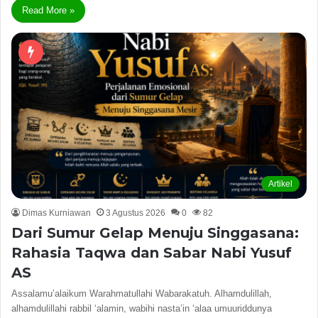
Read More »
Artikel
Dimas Kurniawan
3 Agustus 2026
0
82
Dari Sumur Gelap Menuju Singgasana:
Rahasia Taqwa dan Sabar Nabi Yusuf
AS
Assalamu’alaikum Warahmatullahi Wabarakatuh. Alhamdulillah,
alhamdulillahi rabbil ‘alamin, wabihi nasta’in ‘alaa umuuriddunya