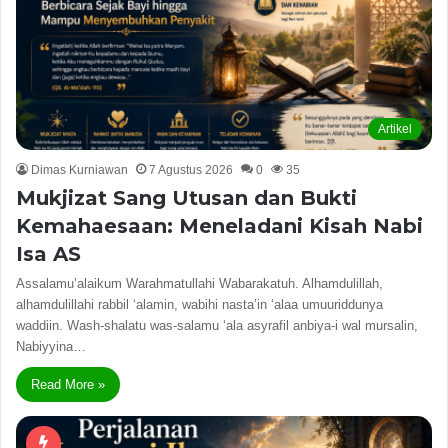
Artikel
Dimas Kurniawan
7 Agustus 2026
0
35
Mukjizat Sang Utusan dan Bukti
Kemahaesaan: Meneladani Kisah Nabi
Isa AS
Assalamu’alaikum Warahmatullahi Wabarakatuh. Alhamdulillah,
alhamdulillahi rabbil ‘alamin, wabihi nasta’in ‘alaa umuuriddunya
waddiin. Wash-shalatu was-salamu ‘ala asyrafil anbiya-i wal mursalin,
Nabiyyina…
Read More »