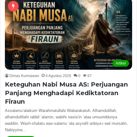
Artikel
Dimas Kurniawan
4 Agustus 2026
0
67
Keteguhan Nabi Musa AS: Perjuangan
Panjang Menghadapi Kediktatoran
Firaun
Assalamu’alaikum Warahmatullahi Wabarakatuh. Alhamdulillah,
alhamdulillahi rabbil ‘alamin, wabihi nasta’in ‘alaa umuuriddunya
waddiin. Wash-shalatu was-salamu ‘ala asyrafil anbiya-i wal mursalin,
Nabiyyina…