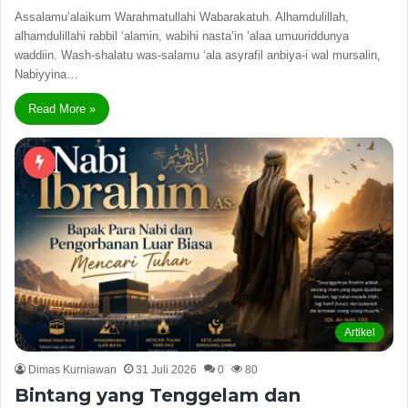
Assalamu’alaikum Warahmatullahi Wabarakatuh. Alhamdulillah,
alhamdulillahi rabbil ‘alamin, wabihi nasta’in ‘alaa umuuriddunya
waddiin. Wash-shalatu was-salamu ‘ala asyrafil anbiya-i wal mursalin,
Nabiyyina…
Read More »
Artikel
Dimas Kurniawan
31 Juli 2026
0
80
Bintang yang Tenggelam dan