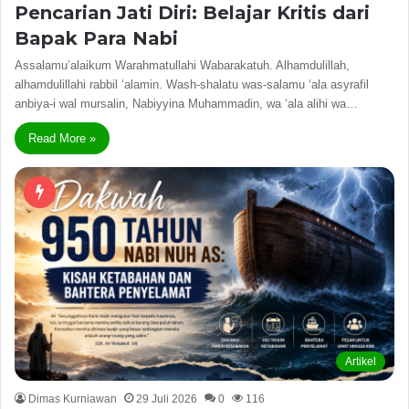
Pencarian Jati Diri: Belajar Kritis dari
Bapak Para Nabi
Assalamu’alaikum Warahmatullahi Wabarakatuh. Alhamdulillah,
alhamdulillahi rabbil ‘alamin. Wash-shalatu was-salamu ‘ala asyrafil
anbiya-i wal mursalin, Nabiyyina Muhammadin, wa ‘ala alihi wa…
Read More »
Artikel
Dimas Kurniawan
29 Juli 2026
0
116