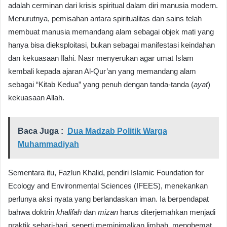
adalah cerminan dari krisis spiritual dalam diri manusia modern.
Menurutnya, pemisahan antara spiritualitas dan sains telah
membuat manusia memandang alam sebagai objek mati yang
hanya bisa dieksploitasi, bukan sebagai manifestasi keindahan
dan kekuasaan Ilahi. Nasr menyerukan agar umat Islam
kembali kepada ajaran Al-Qur’an yang memandang alam
sebagai “Kitab Kedua” yang penuh dengan tanda-tanda (
ayat
)
kekuasaan Allah.
Baca Juga :
Dua Madzab Politik Warga
Muhammadiyah
Sementara itu, Fazlun Khalid, pendiri Islamic Foundation for
Ecology and Environmental Sciences (IFEES), menekankan
perlunya aksi nyata yang berlandaskan iman. Ia berpendapat
bahwa doktrin
khalifah
dan
mizan
harus diterjemahkan menjadi
praktik sehari-hari, seperti meminimalkan limbah, menghemat