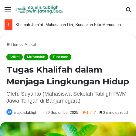
Menu
S
fo
Khutbah Jum’at: Muhasabah Diri, Sudahkan Kita Memanfaatkan Waktu Dengan Baik?
Home
/
Artikel
Artikel
Mu'amalah
Tuntunan
Tugas Khalifah dalam
Menjaga Lingkungan Hidup
Oleh: Suyanto (Mahasiswa Sekolah Tabligh PWM
Jawa Tengah di Banjarnegara)
majelistabligh
29 September 2025
1,247
2 minutes read