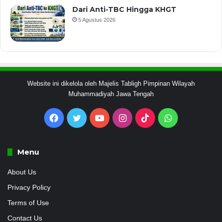
Dari Anti-TBC Hingga KHGT
5 Agustus 2026
Website ini dikelola oleh Majelis Tabligh Pimpinan Wilayah
Muhammadiyah Jawa Tengah
Facebook
Twitter
YouTube
Instagram
TikTok
WhatsApp
Menu
About Us
Privacy Policy
Terms of Use
Contact Us