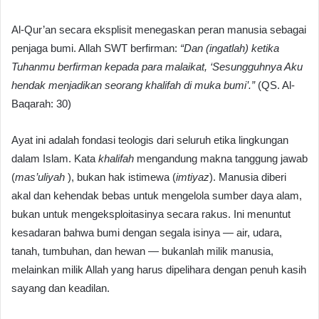
Al-Qur’an secara eksplisit menegaskan peran manusia sebagai
penjaga bumi. Allah SWT berfirman:
“Dan (ingatlah) ketika
Tuhanmu berfirman kepada para malaikat, ‘Sesungguhnya Aku
hendak menjadikan seorang khalifah di muka bumi’.”
(QS. Al-
Baqarah: 30)
Ayat ini adalah fondasi teologis dari seluruh etika lingkungan
dalam Islam. Kata
khalifah
mengandung makna tanggung jawab
(
mas’uliyah
), bukan hak istimewa (
imtiyaz
). Manusia diberi
akal dan kehendak bebas untuk mengelola sumber daya alam,
bukan untuk mengeksploitasinya secara rakus. Ini menuntut
kesadaran bahwa bumi dengan segala isinya — air, udara,
tanah, tumbuhan, dan hewan — bukanlah milik manusia,
melainkan milik Allah yang harus dipelihara dengan penuh kasih
sayang dan keadilan.