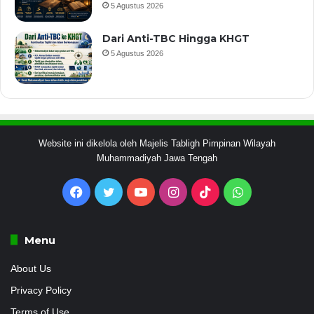
5 Agustus 2026
Dari Anti-TBC Hingga KHGT
5 Agustus 2026
Website ini dikelola oleh Majelis Tabligh Pimpinan Wilayah
Muhammadiyah Jawa Tengah
Facebook
Twitter
YouTube
Instagram
TikTok
WhatsApp
Menu
About Us
Privacy Policy
Terms of Use