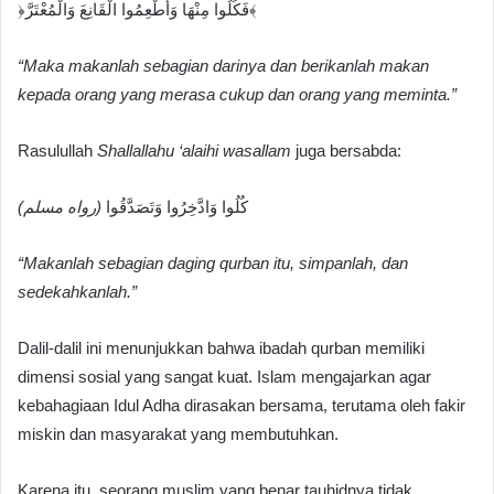
﴿فَكُلُوا مِنْهَا وَأَطْعِمُوا الْقَانِعَ وَالْمُعْتَرَّ﴾
“Maka makanlah sebagian darinya dan berikanlah makan
kepada orang yang merasa cukup dan orang yang meminta.”
Rasulullah
Shallallahu ‘alaihi wasallam
juga bersabda:
كُلُوا وَادَّخِرُوا وَتَصَدَّقُوا
(رواه مسلم)
“Makanlah sebagian daging qurban itu, simpanlah, dan
sedekahkanlah.”
Dalil-dalil ini menunjukkan bahwa ibadah qurban memiliki
dimensi sosial yang sangat kuat. Islam mengajarkan agar
kebahagiaan Idul Adha dirasakan bersama, terutama oleh fakir
miskin dan masyarakat yang membutuhkan.
Karena itu, seorang muslim yang benar tauhidnya tidak