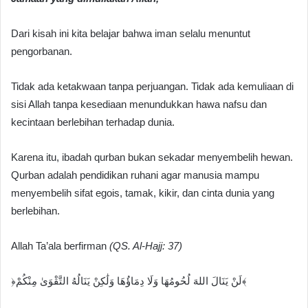
Dari kisah ini kita belajar bahwa iman selalu menuntut
pengorbanan.
Tidak ada ketakwaan tanpa perjuangan. Tidak ada kemuliaan di
sisi Allah tanpa kesediaan menundukkan hawa nafsu dan
kecintaan berlebihan terhadap dunia.
Karena itu, ibadah qurban bukan sekadar menyembelih hewan.
Qurban adalah pendidikan ruhani agar manusia mampu
menyembelih sifat egois, tamak, kikir, dan cinta dunia yang
berlebihan.
Allah Ta’ala berfirman
(QS. Al-Hajj: 37)
﴿لَنْ يَنَالَ اللهَ لُحُومُهَا وَلَا دِمَاؤُهَا وَلَٰكِنْ يَنَالُهُ التَّقْوَىٰ مِنْكُمْ﴾