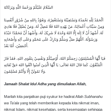
السَّلَامُ عَلَيْكُمْ وَرَحْمَةُ اللَّهِ وَبَرَكَاتُهُ
اَلْحَمْدُ لِلّهِ نَحْمَدُهُ وَنَسْتَعِيْنُهُ وَنَسْتَغْفِرُهُ، وَنَعُوْذُ بِاللهِ مِنْ شُرُوْرِ أَنْفُسِنَا
وَمِنْ سَيِّئَاتِ أَعْمَالِنَا، مَنْ يَهْدِهِ اللهُ فَلَا مُضِلَّ لَهُ، وَمَنْ يُضْلِلْ فَلَا هَادِيَ
لَهُ. أَشْهَدُ أَنْ لَا إِلٰهَ إِلَّا اللهُ وَحْدَهُ لَا شَرِيْكَ لَهُ، وَأَشْهَدُ أَنَّ مُحَمَّدًا عَبْدُهُ
وَرَسُوْلُهُ. اَللَّهُمَّ صَلِّ وَسَلِّمْ وَبَارِكْ عَلَى مُحَمَّدٍ وَعَلَى آلِهِ وَأَصْحَابِهِ
أَجْمَعِيْنَ، أَمَّا بَعْدُ.
فَيَا أَيُّهَا الْمُسْلِمُوْنَ رَحِمَكُمُ اللهُ، أُوْصِيْكُمْ وَنَفْسِيْ بِتَقْوَى اللهِ، فَقَدْ فَازَ
الْمُتَّقُوْنَ. كَمَا قَالَ اللهُ تَعَالَى: يَا أَيُّهَا الَّذِينَ آمَنُوا اتَّقُوا اللهَ حَقَّ تُقَاتِهِ
وَلَا تَمُوتُنَّ إِلَّا وَأَنْتُمْ مُسْلِمُونَ.
Jamaah Shalat Idul Adha yang dimuliakan Allah,
Marilah kita panjatkan puji syukur ke hadirat Allah
Subhanahu
wa Ta’ala
yang telah memberikan kepada kita nikmat iman,
nikmat Islam, nikmat kesehatan, serta kesempatan sehingga