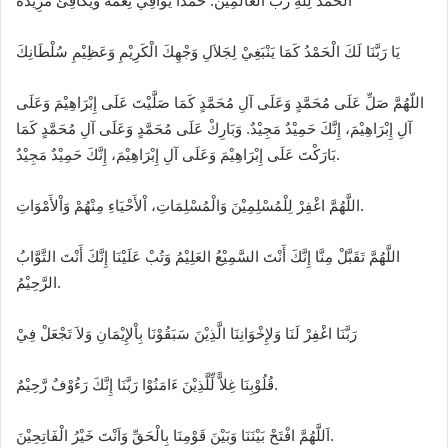
اَلْحَمْدُ لِلَّهِ رَبِّ الْعَالَمِيْنَ. حَمْدًا يُوَافِيْ نِعَمَهُ وَيُكَافِئُ مَزِيْدَهُ
يَا رَبَّنَا لَكَ الْحَمْدُ كَمَا يَنْبَغِيْ لِجَلاَلِ وَجْهِكَ الْكَرِيْمِ وَعَظِيْمِ سُلْطَانِكَ
اللّهُمَّ صَلِّ عَلَى مُحَمَّدٍ وَعَلَى آلِ مُحَمَّدٍ كَمَا صَلَّيْتَ عَلَى إِبْرَاهِيْمَ وَعَلَى
آلِ إِبْرَاهِيْمَ، إِنَّكَ حَمِيْدٌ مَجِيْدٌ. وَبَارِكْ عَلَى مُحَمَّدٍ وَعَلَى آلِ مُحَمَّدٍ كَمَا
بَارَكْتَ عَلَى إِبْرَاهِيْمَ وَعَلَى آلِ إِبْرَاهِيْمَ، إِنَّكَ حَمِيْدٌ مَجِيْدٌ.
اللَّهُمَّ اغْفِرْ لِلْمُسْلِمِيْنَ وَالْمُسْلِمَاتِ، اْلأَحْيَاءِ مِنْهُمْ وَاْلأَمْوَاتِ.
اللَّهُمَّ تَقَبَّلْ مِنَّا إِنَّكَ أَنْتَ السَّمِيْعُ العَلِيْمُ وَتُبْ عَلَيْنَا إِنَّكَ أَنْتَ التَّوَّابُ
الرَّحِيْمُ.
رَبَّنَا اغْفِرْ لَنَا وَلإِخْوَانِنَا الَّذِيْنَ سَبَقُوْنَا بِاْلإِيْمَانِ وَلاَ تَجْعَلْ فِيْ
قُلُوْبِنَا غِلاًّ لِّلَّذِيْنَ ءَامَنُوْا رَبَّنَا إِنَّكَ رَءُوْفٌ رَّحِيْمٌ.
اَللَّهُمَّ افْتَحْ بَيْنَنَا وَبَيْنَ قَوْمِنَا بِالْحَقِّ وَاَنْتَ خَيْرُ الْفَاتِحِيْنَ.