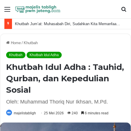
Menu
S
fo
Khutbah Jum’at: Muhasabah Diri, Sudahkan Kita Memanfaatkan Waktu Dengan Baik?
Home
/
Khutbah
Khutbah
Khutbah Idul Adha
Khutbah Idul Adha : Tauhid,
Qurban, dan Kepedulian
Sosial
Oleh: Muhammad Thoriq Nur Ikhsan, M.Pd.
majelistabligh
25 Mei 2026
240
6 minutes read