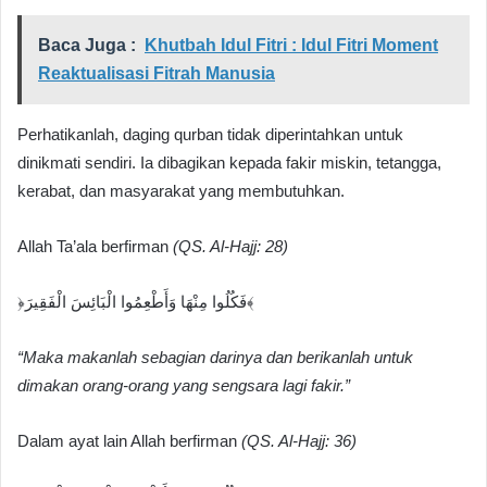
Baca Juga :
Khutbah Idul Fitri : Idul Fitri Moment
Reaktualisasi Fitrah Manusia
Perhatikanlah, daging qurban tidak diperintahkan untuk
dinikmati sendiri. Ia dibagikan kepada fakir miskin, tetangga,
kerabat, dan masyarakat yang membutuhkan.
Allah Ta’ala berfirman
(QS. Al-Hajj: 28)
﴿فَكُلُوا مِنْهَا وَأَطْعِمُوا الْبَائِسَ الْفَقِيرَ﴾
“Maka makanlah sebagian darinya dan berikanlah untuk
dimakan orang-orang yang sengsara lagi fakir.”
Dalam ayat lain Allah berfirman
(QS. Al-Hajj: 36)