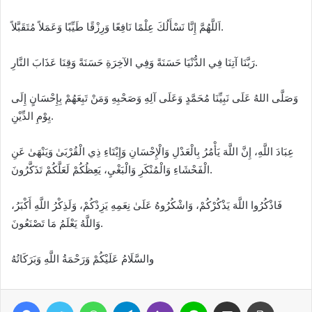
اَللَّهُمَّ إِنَّا نَسْأَلُكَ عِلْمًا نَافِعًا وَرِزْقًا طَيِّبًا وَعَمَلاً مُتَقَبَّلاً.
رَبَّنَا آتِنَا فِي الدُّنْيَا حَسَنَةً وَفِي الآخِرَةِ حَسَنَةً وَقِنَا عَذَابَ النَّارِ.
وَصَلَّى اللهُ عَلَى نَبِيِّنَا مُحَمَّدٍ وَعَلَى آلِهِ وَصَحْبِهِ وَمَنْ تَبِعَهُمْ بِإِحْسَانٍ إِلَى
يِوْمِ الدِّيْنِ.
عِبَادَ اللَّهِ، إِنَّ اللَّهَ يَأْمُرُ بِالْعَدْلِ وَالْإِحْسَانِ وَإِيْتَاءِ ذِي الْقُرْبَىٰ وَيَنْهَىٰ عَنِ
الْفَحْشَاءِ وَالْمُنْكَرِ وَالْبَغْيِ، يَعِظُكُمْ لَعَلَّكُمْ تَذَكَّرُونَ.
فَاذْكُرُوا اللَّهَ يَذْكُرْكُمْ، وَاشْكُرُوهُ عَلَىٰ نِعَمِهِ يَزِدْكُمْ، وَلَذِكْرُ اللَّهِ أَكْبَرُ،
وَاللَّهُ يَعْلَمُ مَا تَصْنَعُونَ.
والسَّلَامُ عَلَيْكُمْ وَرَحْمَةُ اللَّهِ وَبَرَكَاتُهُ
Facebook
Twitter
WhatsApp
Telegram
Viber
Line
Share via Email
Print