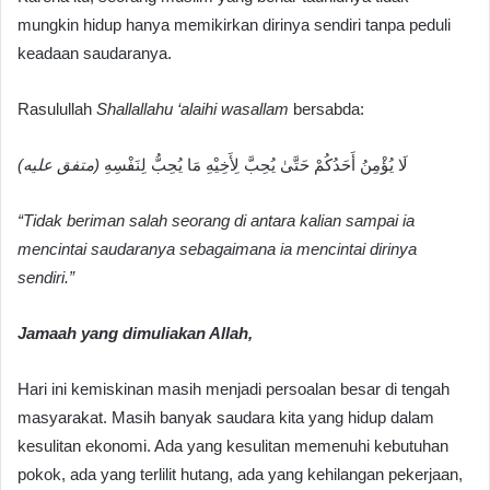
mungkin hidup hanya memikirkan dirinya sendiri tanpa peduli
keadaan saudaranya.
Rasulullah
Shallallahu ‘alaihi wasallam
bersabda:
لَا يُؤْمِنُ أَحَدُكُمْ حَتَّىٰ يُحِبَّ لِأَخِيْهِ مَا يُحِبُّ لِنَفْسِهِ
(متفق عليه)
“Tidak beriman salah seorang di antara kalian sampai ia
mencintai saudaranya sebagaimana ia mencintai dirinya
sendiri.”
Jamaah yang dimuliakan Allah,
Hari ini kemiskinan masih menjadi persoalan besar di tengah
masyarakat. Masih banyak saudara kita yang hidup dalam
kesulitan ekonomi. Ada yang kesulitan memenuhi kebutuhan
pokok, ada yang terlilit hutang, ada yang kehilangan pekerjaan,