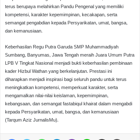
terus berupaya melahirkan Pandu Pengenal yang memiliki
kompetensi, karakter kepemimpinan, kecakapan, serta
semangat pengabdian kepada Persyarikatan, umat, bangsa,
dan kemanusiaan.
Keberhasilan Regu Putra Garuda SMP Muhammadiyah
Sumbang, Banyumas, Jawa Tengah meraih Juara Umum Putra
LPB V Tingkat Nasional menjadi bukti keberhasilan pembinaan
kader Hizbul Wathan yang berkelanjutan. Prestasi ini
diharapkan menjadi inspirasi bagi seluruh pandu untuk terus
meningkatkan kompetensi, memperkuat karakter, serta
mengamalkan nilai-nilai keislaman, kepemimpinan,
kebangsaan, dan semangat fastabiqul khairat dalam mengabdi
kepada Persyarikatan, umat, bangsa, dan kemanusiaan
(Tarqum Aziz JurnalisMu).
Facebook
Twitter
WhatsApp
Telegram
Viber
Line
Share via Email
Print