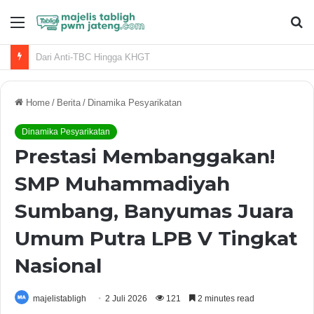
Menu
S
fo
20 Pertanyaan Reflektif Risalah Islam Berkemajuan dan Jawabannya
Home
/
Berita
/
Dinamika Pesyarikatan
Dinamika Pesyarikatan
Prestasi Membanggakan!
SMP Muhammadiyah
Sumbang, Banyumas Juara
Umum Putra LPB V Tingkat
Nasional
majelistabligh
2 Juli 2026
121
2 minutes read