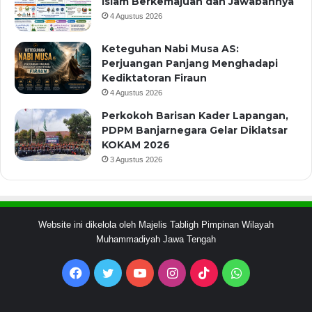
Islam Berkemajuan dan Jawabannya
4 Agustus 2026
Keteguhan Nabi Musa AS:
Perjuangan Panjang Menghadapi
Kediktatoran Firaun
4 Agustus 2026
Perkokoh Barisan Kader Lapangan,
PDPM Banjarnegara Gelar Diklatsar
KOKAM 2026
3 Agustus 2026
Website ini dikelola oleh Majelis Tabligh Pimpinan Wilayah
Muhammadiyah Jawa Tengah
Facebook
Twitter
YouTube
Instagram
TikTok
WhatsApp