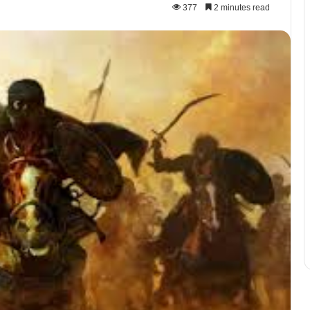
377
2 minutes read