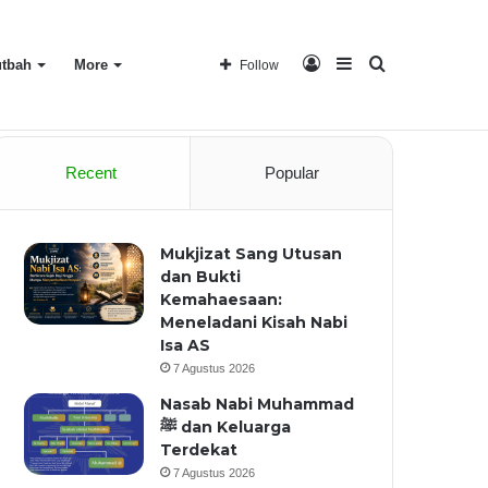
Log
Sidebar
Search
tbah
More
Follow
Home
About
Recent
Popular
In
for
Mukjizat Sang Utusan
dan Bukti
Kemahaesaan:
Meneladani Kisah Nabi
Isa AS
7 Agustus 2026
Nasab Nabi Muhammad
ﷺ dan Keluarga
Terdekat
7 Agustus 2026