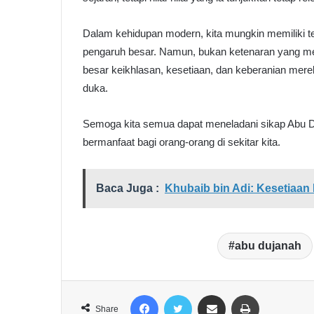
Dalam kehidupan modern, kita mungkin memiliki tem
pengaruh besar. Namun, bukan ketenaran yang me
besar keikhlasan, kesetiaan, dan keberanian me
duka.
Semoga kita semua dapat meneladani sikap Abu D
bermanfaat bagi orang-orang di sekitar kita.
Baca Juga :
Khubaib bin Adi: Kesetiaan
abu dujanah
Facebook
Twitter
Share via Email
Print
Share