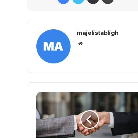
majelistabligh
Website