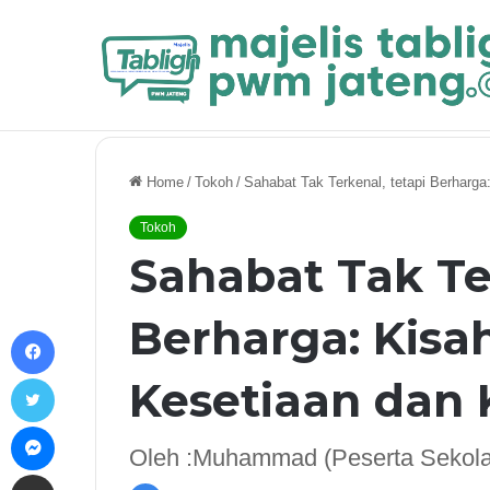
Breaking News
Nasab Nabi Muhammad ﷺ dan Kel
Home
/
Tokoh
/
Sahabat Tak Terkenal, tetapi Berharga
Tokoh
Sahabat Tak Ter
Berharga: Kisa
Facebook
Twitter
Kesetiaan dan 
Messenger
Oleh :Muhammad (Peserta Sekol
Share via Email