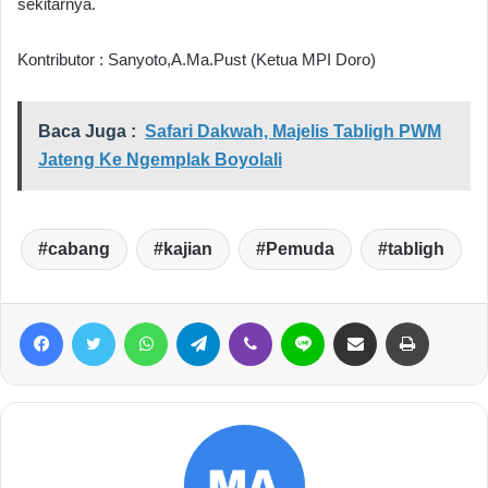
sekitarnya.
Kontributor : Sanyoto,A.Ma.Pust (Ketua MPI Doro)
Baca Juga :
Safari Dakwah, Majelis Tabligh PWM
Jateng Ke Ngemplak Boyolali
cabang
kajian
Pemuda
tabligh
Facebook
Twitter
WhatsApp
Telegram
Viber
Line
Share via Email
Print