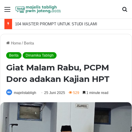
Menu
S
fo
104 MASTER PROMPT UNTUK STUDI ISLAMI
Home
/
Berita
Berita
Dinamika Tabligh
Giat Malam Rabu, PCPM
Doro adakan Kajian HPT
majelistabligh
25 Juni 2025
529
1 minute read