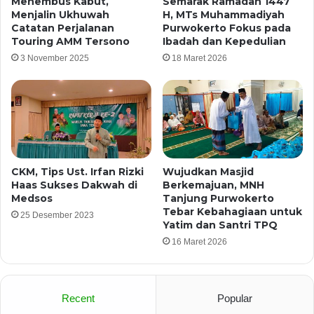
Menembus Kabut,
Semarak Ramadan 1447
Menjalin Ukhuwah
H, MTs Muhammadiyah
Catatan Perjalanan
Purwokerto Fokus pada
Touring AMM Tersono
Ibadah dan Kepedulian
3 November 2025
18 Maret 2026
CKM, Tips Ust. Irfan Rizki
Wujudkan Masjid
Haas Sukses Dakwah di
Berkemajuan, MNH
Medsos
Tanjung Purwokerto
Tebar Kebahagiaan untuk
25 Desember 2023
Yatim dan Santri TPQ
16 Maret 2026
Recent
Popular