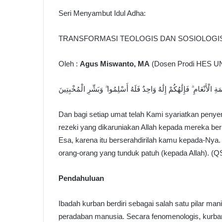
Seri Menyambut Idul Adha:
TRANSFORMASI TEOLOGIS DAN SOSIOLOGI
Oleh :
Agus Miswanto, MA
(Dosen Prodi HES U
الْأَنْعَامِ ۗ فَإِلَٰهُكُمْ إِلَٰهٌ وَاحِدٌ فَلَهُ أَسْلِمُوا ۗ وَبَشِّرِ الْمُخْبِتِينَ
Dan bagi setiap umat telah Kami syariatkan peny
rezeki yang dikaruniakan Allah kepada mereka b
Esa, karena itu berserahdirilah kamu kepada-N
orang-orang yang tunduk patuh (kepada Allah). (QS 
Pendahuluan
Ibadah kurban berdiri sebagai salah satu pilar mani
peradaban manusia. Secara fenomenologis, kurba