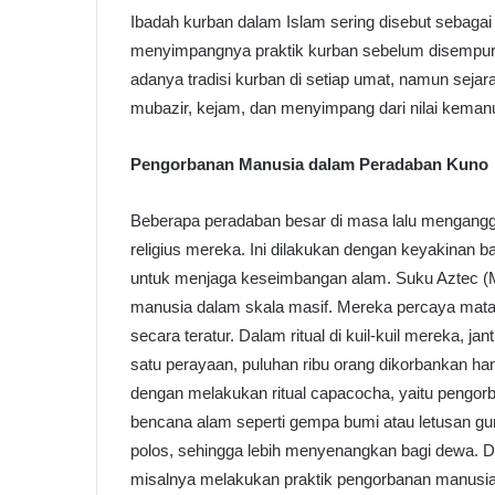
Ibadah kurban dalam Islam sering disebut sebagai 
menyimpangnya praktik kurban sebelum disempu
adanya tradisi kurban di setiap umat, namun sejar
mubazir, kejam, dan menyimpang dari nilai keman
Pengorbanan Manusia dalam Peradaban Kuno
Beberapa peradaban besar di masa lalu mengang
religius mereka. Ini dilakukan dengan keyakina
untuk menjaga keseimbangan alam. Suku Aztec (
manusia dalam skala masif. Mereka percaya matah
secara teratur. Dalam ritual di kuil-kuil mereka, ja
satu perayaan, puluhan ribu orang dikorbankan han
dengan melakukan ritual capacocha, yaitu pengor
bencana alam seperti gempa bumi atau letusan gun
polos, sehingga lebih menyenangkan bagi dewa. D
misalnya melakukan praktik pengorbanan manusia u