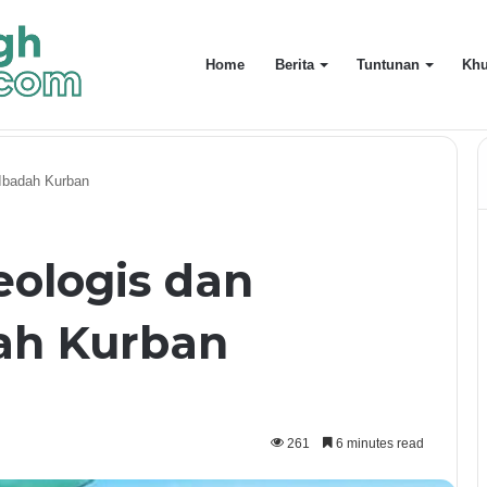
Home
Berita
Tuntunan
Khu
uarga Terdekat
 Ibadah Kurban
eologis dan
dah Kurban
261
6 minutes read