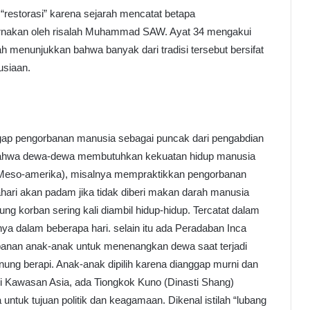
“restorasi” karena sejarah mencatat betapa
rnakan oleh risalah Muhammad SAW. Ayat 34 mengakui
ah menunjukkan bahwa banyak dari tradisi tersebut bersifat
usiaan.
gap pengorbanan manusia sebagai puncak dari pengabdian
n bahwa dewa-dewa membutuhkan kekuatan hidup manusia
Meso-amerika), misalnya mempraktikkan pengorbanan
ari akan padam jika tidak diberi makan darah manusia
ntung korban sering kali diambil hidup-hidup. Tercatat dalam
ya dalam beberapa hari. selain itu ada Peradaban Inca
banan anak-anak untuk menenangkan dewa saat terjadi
ung berapi. Anak-anak dipilih karena dianggap murni dan
i Kawasan Asia, ada Tiongkok Kuno (Dinasti Shang)
ntuk tujuan politik dan keagamaan. Dikenal istilah “lubang