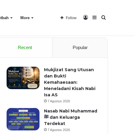
Log
Sidebar
Search
tbah
More
Follow
Home
About
Recent
Popular
In
for
Mukjizat Sang Utusan
dan Bukti
Kemahaesaan:
Meneladani Kisah Nabi
Isa AS
7 Agustus 2026
Nasab Nabi Muhammad
ﷺ dan Keluarga
Terdekat
7 Agustus 2026