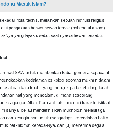
ondong Masuk Islam?
adar ritual teknis, melainkan sebuah institusi religius
lalui pengakuan bahwa hewan ternak (bahimatul an’am)
sma-Nya yang layak disebut saat nyawa hewan tersebut
tual
uhammad SAW untuk memberikan kabar gembira kepada al-
engungkapkan kedalaman psikologi seorang mukmin dalam
berasal dari kata khabt, yang merujuk pada sebidang tanah
rendahan hati yang mendalam, di mana seseorang
agungan Allah. Para ahli tafsir merinci karakteristik al-
isalnya, beliau mendefinisikan mukhbitun melalui tiga
gan dan keangkuhan untuk mengadopsi kerendahan hati di
untuk berkhidmat kepada-Nya, dan (3) menerima segala