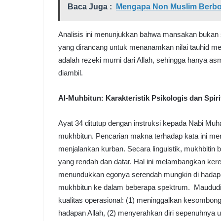
Baca Juga :
Mengapa Non Muslim Berb
Analisis ini menunjukkan bahwa mansakan bukan sek
yang dirancang untuk menanamkan nilai tauhid me
adalah rezeki murni dari Allah, sehingga hanya a
diambil.
Al-Muhbitun: Karakteristik Psikologis dan Spiri
Ayat 34 ditutup dengan instruksi kepada Nabi M
mukhbitun. Pencarian makna terhadap kata ini m
menjalankan kurban. Secara linguistik, mukhbitin 
yang rendah dan datar. Hal ini melambangkan ke
menundukkan egonya serendah mungkin di hadapan ke
mukhbitun ke dalam beberapa spektrum. Maududi m
kualitas operasional: (1) meninggalkan kesombon
hadapan Allah, (2) menyerahkan diri sepenuhnya 