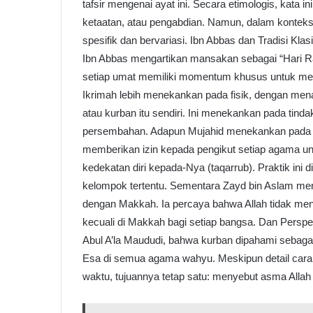
tafsir mengenai ayat ini. Secara etimologis, kata i
ketaatan, atau pengabdian. Namun, dalam konteks a
spesifik dan bervariasi. Ibn Abbas dan Tradisi Kla
Ibn Abbas mengartikan mansakan sebagai “Hari Raya
setiap umat memiliki momentum khusus untuk m
Ikrimah lebih menekankan pada fisik, dengan men
atau kurban itu sendiri. Ini menekankan pada ti
persembahan. Adapun Mujahid menekankan pada ma
memberikan izin kepada pengikut setiap agama u
kedekatan diri kepada-Nya (taqarrub). Praktik ini
kelompok tertentu. Sementara Zayd bin Aslam m
dengan Makkah. Ia percaya bahwa Allah tidak me
kecuali di Makkah bagi setiap bangsa. Dan Perspe
Abul A’la Maududi, bahwa kurban dipahami sebag
Esa di semua agama wahyu. Meskipun detail cara
waktu, tujuannya tetap satu: menyebut asma Allah