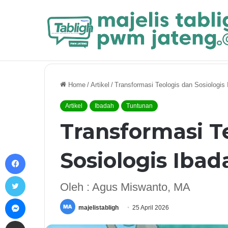
Breaking News
Nasab Nabi Muhammad ﷺ dan Kel
Home
/
Artikel
/
Transformasi Teologis dan Sosiologis
Artikel
Ibadah
Tuntunan
Transformasi T
Sosiologis Iba
Facebook
Twitter
Oleh : Agus Miswanto, MA
Messenger
majelistabligh
25 April 2026
Share via Email