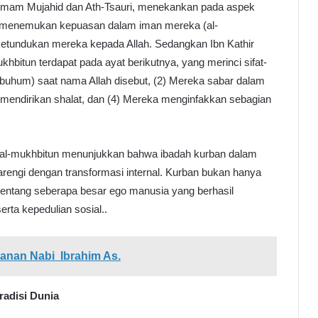
s. Imam Mujahid dan Ath-Tsauri, menekankan pada aspek
g menemukan kepuasan dalam iman mereka (al-
ketundukan mereka kepada Allah. Sedangkan Ibn Kathir
bitun terdapat pada ayat berikutnya, yang merinci sifat-
ulubuhum) saat nama Allah disebut, (2) Mereka sabar dalam
mendirikan shalat, dan (4) Mereka menginfakkan sebagian
er al-mukhbitun menunjukkan bahwa ibadah kurban dalam
barengi dengan transformasi internal. Kurban bukan hanya
tentang seberapa besar ego manusia yang berhasil
erta kepedulian sosial..
danan Nabi Ibrahim As.
radisi Dunia