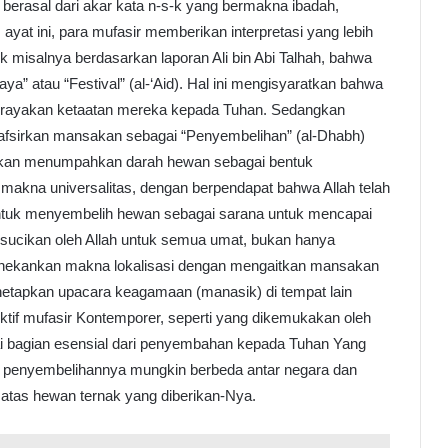
ni berasal dari akar kata n-s-k yang bermakna ibadah,
yat ini, para mufasir memberikan interpretasi yang lebih
sik misalnya berdasarkan laporan Ali bin Abi Talhah, bahwa
” atau “Festival” (al-‘Aid). Hal ini mengisyaratkan bahwa
erayakan ketaatan mereka kepada Tuhan. Sedangkan
afsirkan mansakan sebagai “Penyembelihan” (al-Dhabh)
ndakan menumpahkan darah hewan sebagai bentuk
kna universalitas, dengan berpendapat bahwa Allah telah
ntuk menyembelih hewan sebagai sarana untuk mencapai
 disucikan oleh Allah untuk semua umat, bukan hanya
enekankan makna lokalisasi dengan mengaitkan mansakan
netapkan upacara keagamaan (manasik) di tempat lain
ktif mufasir Kontemporer, seperti yang dikemukakan oleh
ai bagian esensial dari penyembahan kepada Tuhan Yang
 penyembelihannya mungkin berbeda antar negara dan
 atas hewan ternak yang diberikan-Nya.