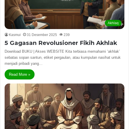
Akhlaq
Kasmui
31 Desember 2025
239
5 Gagasan Revolusioner Fikih Akhlak
Download BUKU | Akses WEBSITE Kita terbiasa memahami ‘akhlak’
sebatas sopan santun, etiket pergaulan, atau kumpulan nasihat untuk
menjadi pribadi yang…
Read More »