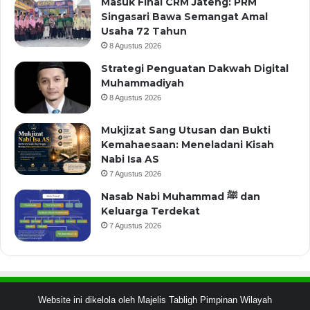
Masuk Final CRM Jateng: PRM
Singasari Bawa Semangat Amal
Usaha 72 Tahun
8 Agustus 2026
Strategi Penguatan Dakwah Digital
Muhammadiyah
8 Agustus 2026
Mukjizat Sang Utusan dan Bukti
Kemahaesaan: Meneladani Kisah
Nabi Isa AS
7 Agustus 2026
Nasab Nabi Muhammad ﷺ dan
Keluarga Terdekat
7 Agustus 2026
Website ini dikelola oleh Majelis Tabligh Pimpinan Wilayah