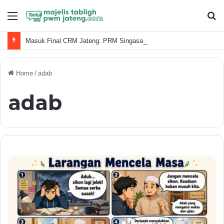
Menu
S
fo
Masuk Final CRM Jateng: PRM Singasari Bawa Semangat Amal Usaha 72 Tahun
Home
/
adab
adab