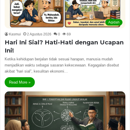
Aqidah
Kasmui
2 Agustus 2026
0
69
Hari Ini Sial? Hati-Hati dengan Ucapan
Ini!
Ketika kehidupan berjalan tidak sesuai harapan, manusia mudah
menjadikan waktu sebagai sasaran kekecewaan. Kegagalan disebut
akibat “hari sial”, kesulitan ekonomi…
Read More »