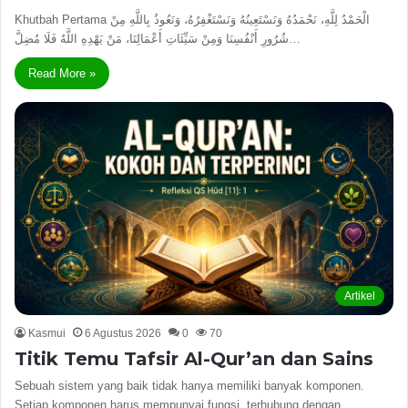
Khutbah Pertama الْحَمْدُ لِلَّهِ، نَحْمَدُهُ وَنَسْتَعِينُهُ وَنَسْتَغْفِرُهُ، وَنَعُوذُ بِاللَّهِ مِنْ
شُرُورِ أَنْفُسِنَا وَمِنْ سَيِّئَاتِ أَعْمَالِنَا، مَنْ يَهْدِهِ اللَّهُ فَلَا مُضِلَّ…
Read More »
Artikel
Kasmui
6 Agustus 2026
0
70
Titik Temu Tafsir Al-Qur’an dan Sains
Sebuah sistem yang baik tidak hanya memiliki banyak komponen.
Setiap komponen harus mempunyai fungsi, terhubung dengan