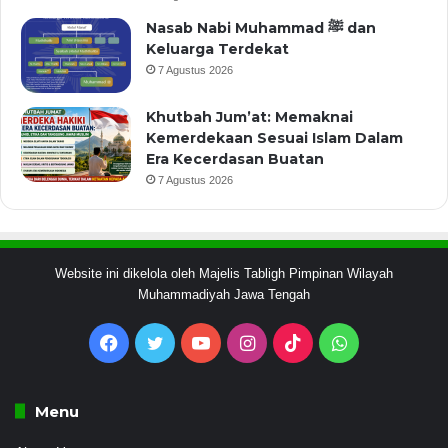
Nasab Nabi Muhammad ﷺ dan
Keluarga Terdekat
7 Agustus 2026
Khutbah Jum’at: Memaknai
Kemerdekaan Sesuai Islam Dalam
Era Kecerdasan Buatan
7 Agustus 2026
Website ini dikelola oleh Majelis Tabligh Pimpinan Wilayah
Muhammadiyah Jawa Tengah
Facebook
Twitter
YouTube
Instagram
TikTok
WhatsApp
Menu