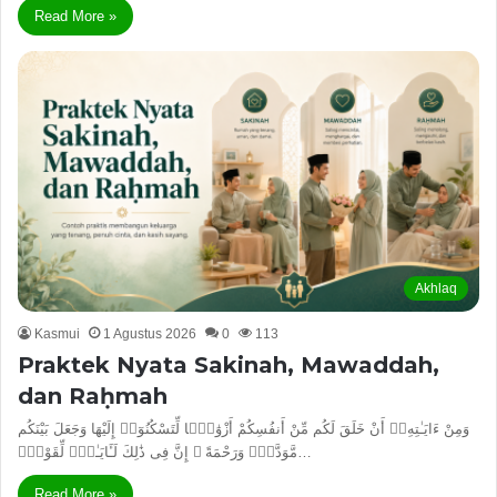
Read More »
Akhlaq
Kasmui
1 Agustus 2026
0
113
Praktek Nyata Sakinah, Mawaddah,
dan Raḥmah
وَمِنْ ءَايَـٰتِهِۦٓ أَنْ خَلَقَ لَكُم مِّنْ أَنفُسِكُمْ أَزْوَٰجًۭا لِّتَسْكُنُوٓا۟ إِلَيْهَا وَجَعَلَ بَيْنَكُم
مَّوَدَّةًۭ وَرَحْمَةً ۚ إِنَّ فِى ذَٰلِكَ لَـَٔايَـٰتٍۢ لِّقَوْمٍۢ…
Read More »