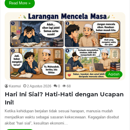
Read More »
Aqidah
Kasmui
2 Agustus 2026
0
68
Hari Ini Sial? Hati-Hati dengan Ucapan
Ini!
Ketika kehidupan berjalan tidak sesuai harapan, manusia mudah
menjadikan waktu sebagai sasaran kekecewaan. Kegagalan disebut
akibat “hari sial”, kesulitan ekonomi…