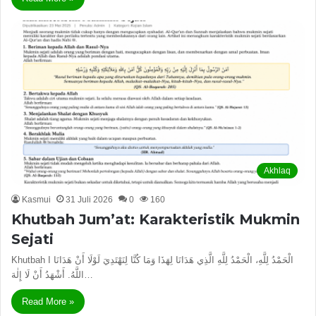
Akhlaq
Kasmui
31 Juli 2026
0
160
Khutbah Jum’at: Karakteristik Mukmin
Sejati
Khutbah I الْحَمْدُ لِلَّهِ، الْحَمْدُ لِلَّهِ الَّذِي هَدَانَا لِهَذَا وَمَا كُنَّا لِنَهْتَدِيَ لَوْلَا أَنْ هَدَانَا
اللَّهُ. أَشْهَدُ أَنْ لَا إِلٰهَ…
Read More »