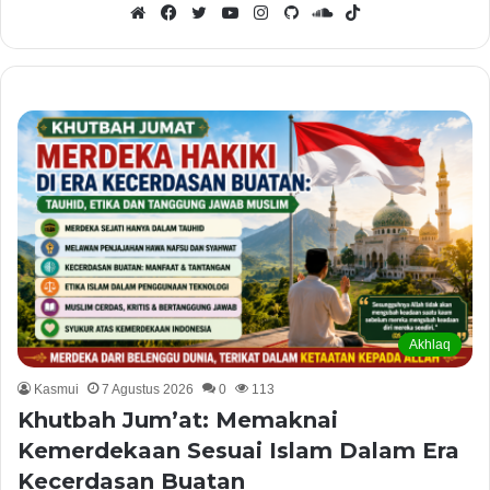
Website
Facebook
Twitter
YouTube
Instagram
GitHub
SoundCloud
TikTok
Akhlaq
Kasmui
7 Agustus 2026
0
113
Khutbah Jum’at: Memaknai
Kemerdekaan Sesuai Islam Dalam Era
Kecerdasan Buatan