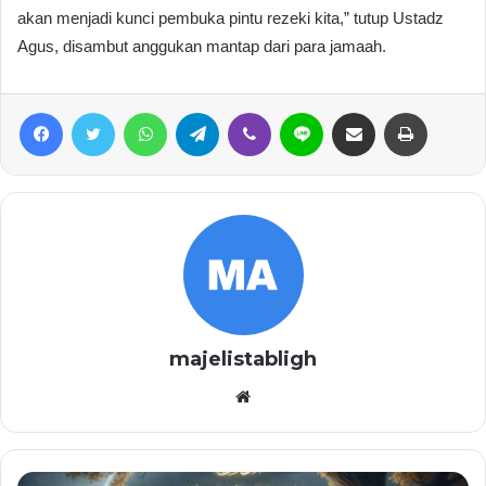
akan menjadi kunci pembuka pintu rezeki kita,” tutup Ustadz
Agus, disambut anggukan mantap dari para jamaah.
Facebook
Twitter
WhatsApp
Telegram
Viber
Line
Share via Email
Print
majelistabligh
Website