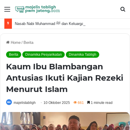
Menu
S
fo
Nasab Nabi Muhammad ﷺ dan Keluarga Terdekat
Home
/
Berita
Berita
Dinamika Pesyarikatan
Dinamika Tabligh
Kaum Ibu Blambangan
Antusias Ikuti Kajian Rezeki
Menurut Islam
majelistabligh
10 Oktober 2025
661
1 minute read