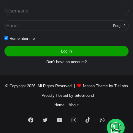
Forget?
Remember me
Log In
Don't have an account?
© Copyright 2026, All Rights Reserved |
Jannah Theme by TieLabs
| Proudly Hosted by
SiteGround
Home
About
Facebook
Twitter
YouTube
Instagram
TikTok
WhatsApp
Butuh bantuan?