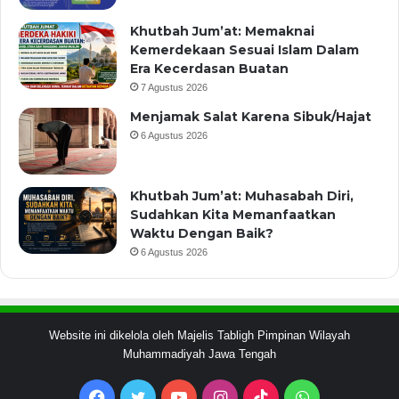
Khutbah Jum’at: Memaknai
Kemerdekaan Sesuai Islam Dalam
Era Kecerdasan Buatan
7 Agustus 2026
Menjamak Salat Karena Sibuk/Hajat
6 Agustus 2026
Khutbah Jum’at: Muhasabah Diri,
Sudahkan Kita Memanfaatkan
Waktu Dengan Baik?
6 Agustus 2026
Website ini dikelola oleh Majelis Tabligh Pimpinan Wilayah
Muhammadiyah Jawa Tengah
Facebook
Twitter
YouTube
Instagram
TikTok
WhatsApp