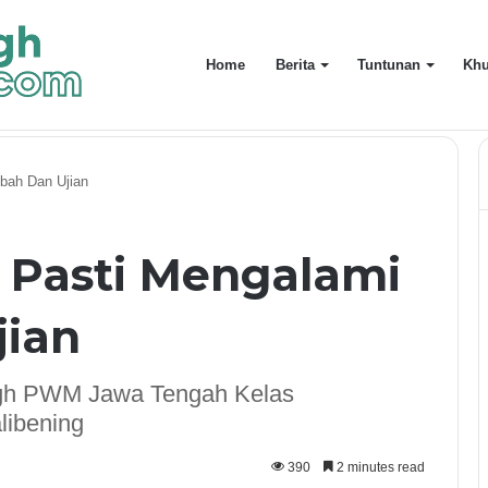
Home
Berita
Tuntunan
Khu
LAMI
bah Dan Ujian
 Pasti Mengalami
jian
ligh PWM Jawa Tengah Kelas
libening
390
2 minutes read