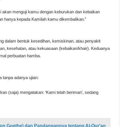
ami akan menguji kamu dengan keburukan dan kebaikan
Dan hanya kepada Kamilah kamu dikembalikan.”
ang dalam bentuk kesedihan, kemiskinan, atau penyakit
aan, kesehatan, atau kekuasaan (kebaikan/khair). Keduanya
amal perbuatan hamba.
 tanpa adanya ujian:
kan (saja) mengatakan: ‘Kami telah beriman’, sedang
on Goethe) dan Pandangannya tentang Al-Qur'an