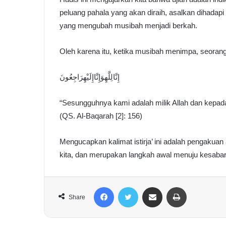
peluang pahala yang akan diraih, asalkan dihadap
yang mengubah musibah menjadi berkah.
Oleh karena itu, ketika musibah menimpa, seor
إِنَّالِلَّهِوَإِنَّاإِلَيْهِرَاجِعُونَ
“Sesungguhnya kami adalah milik Allah dan kepad
(QS. Al-Baqarah [2]: 156)
Mengucapkan kalimat istirja’ ini adalah pengakuan
kita, dan merupakan langkah awal menuju kesabar
Facebook
Twitter
Share via Email
Print
Share