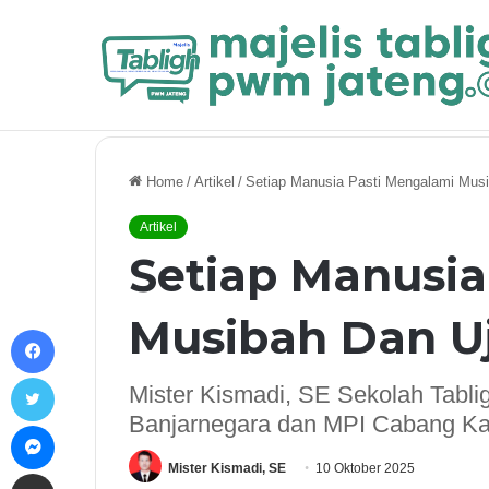
Breaking News
104 MASTER PROMPT UNTUK STUDI IS
Home
/
Artikel
/
Setiap Manusia Pasti Mengalami Musi
Artikel
Setiap Manusia
Musibah Dan U
Facebook
Twitter
Mister Kismadi, SE Sekolah Tab
Banjarnegara dan MPI Cabang Ka
Messenger
Mister Kismadi, SE
10 Oktober 2025
Share via Email