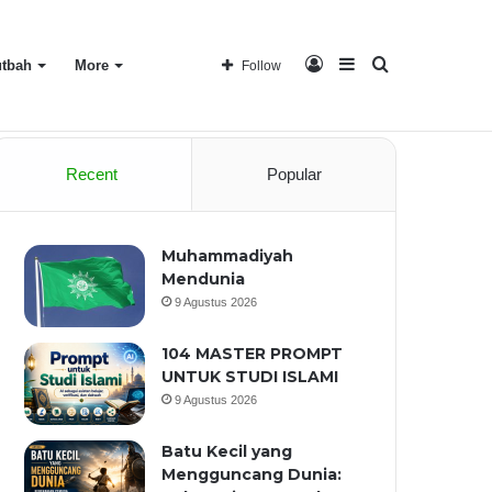
Log
Sidebar
Search
tbah
More
Follow
Home
About
Recent
Popular
In
for
Muhammadiyah
Mendunia
9 Agustus 2026
104 MASTER PROMPT
UNTUK STUDI ISLAMI
9 Agustus 2026
Batu Kecil yang
Mengguncang Dunia: