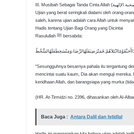
Ujian yang berat seringkali dialami oleh orang-oran
saleh, karena ujian adalah cara Allah untuk meny
Hadis tentang Ujian Bagi Orang yang Dicintai
Rasulullah ﷺ bersabda:
هَإِذَاأَحَبَّقَوْمًاابْتَلاَهُمْ،فَمَنْرَضِيَفَلَهُالرِّضَا،وَمَنْسَخِطَفَلَهُالسُّخْطُ
“Sesungguhnya besarnya pahala itu tergantung de
mencintai suatu kaum, Dia akan menguji mereka. 
keridhaan Allah, dan barangsiapa yang murka (tid
(HR. At-Tirmidzi no. 2396, dihasankan oleh Al-Alba
Baca Juga :
Antara Dalil dan Istidlal
Hadis ini mengajarkan kita bahwa ujian adalah in