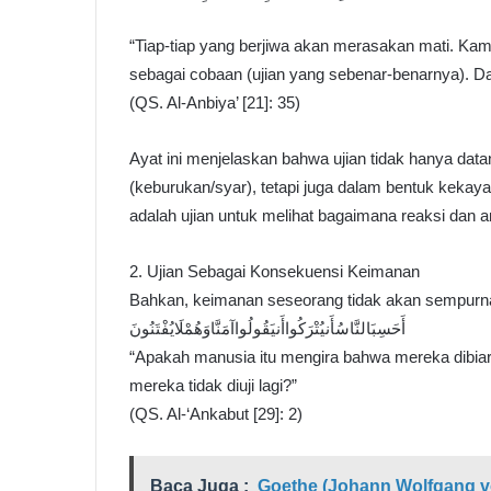
“Tiap-tiap yang berjiwa akan merasakan mati. K
sebagai cobaan (ujian yang sebenar-benarnya). 
(QS. Al-Anbiya’ [21]: 35)
Ayat ini menjelaskan bahwa ujian tidak hanya dat
(keburukan/syar), tetapi juga dalam bentuk kekay
adalah ujian untuk melihat bagaimana reaksi dan 
2. Ujian Sebagai Konsekuensi Keimanan
Bahkan, keimanan seseorang tidak akan sempurna
أَحَسِبَالنَّاسُأَنيُتْرَكُواأَنيَقُولُواآمَنَّاوَهُمْلَايُفْتَنُونَ
“Apakah manusia itu mengira bahwa mereka dibiar
mereka tidak diuji lagi?”
(QS. Al-‘Ankabut [29]: 2)
Baca Juga :
Goethe (Johann Wolfgang v