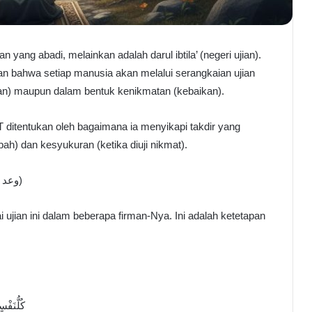
n yang abadi, melainkan adalah darul ibtila’ (negeri ujian).
an bahwa setiap manusia akan melalui serangkaian ujian
an) maupun dalam bentuk kenikmatan (kebaikan).
 ditentukan oleh bagaimana ia menyikapi takdir yang
h) dan kesyukuran (ketika diuji nikmat).
I. Janji Allah dalam Al-Qur’an (وعد الله في القرآن الكريم)
jian ini dalam beberapa firman-Nya. Ini adalah ketetapan
كُلُّنَفْس