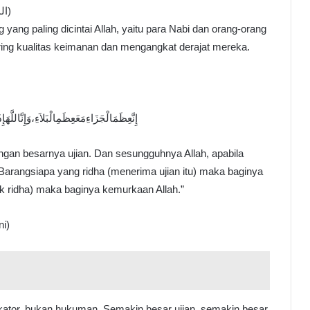
III. Musibah Sebagai Tanda Cinta Allah (المحبة الإلهية)
g yang paling dicintai Allah, yaitu para Nabi dan orang-orang
aring kualitas keimanan dan mengangkat derajat mereka.
إِنَّعِظَمَالْجَزَاءِمَعَعِظَمِالْبَلاَءِ،وَإِنَّاللَّ
ngan besarnya ujian. Dan sesungguhnya Allah, apabila
Barangsiapa yang ridha (menerima ujian itu) maka baginya
ak ridha) maka baginya kemurkaan Allah.”
ni)
dikator, bukan hukuman. Semakin besar ujian, semakin besar