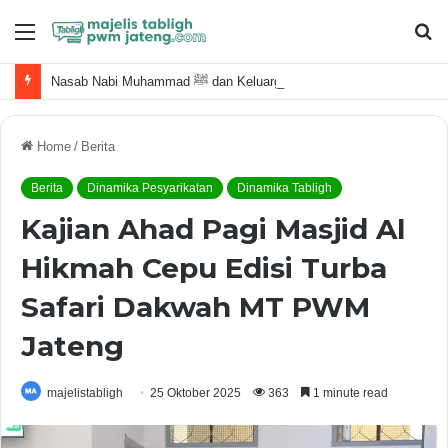
Menu
S
fo
Nasab Nabi Muhammad ﷺ dan Keluarga Terdekat
Home
/
Berita
Berita
Dinamika Pesyarikatan
Dinamika Tabligh
Kajian Ahad Pagi Masjid Al
Hikmah Cepu Edisi Turba
Safari Dakwah MT PWM
Jateng
majelistabligh
25 Oktober 2025
363
1 minute read