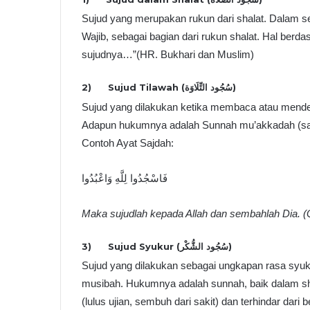
Sujud yang merupakan rukun dari shalat. Dalam se
Wajib, sebagai bagian dari rukun shalat. Hal berd
sujudnya…”(HR. Bukhari dan Muslim)
2) Sujud Tilawah (سُجُود التِّلَاوَة)
Sujud yang dilakukan ketika membaca atau menden
Adapun hukumnya adalah Sunnah mu’akkadah (sangat
Contoh Ayat Sajdah:
فَاسْجُدُوا لِلَّهِ وَاعْبُدُوا
Maka sujudlah kepada Allah dan sembahlah Dia. (
3) Sujud Syukur (سُجُود الشُّكْر)
Sujud yang dilakukan sebagai ungkapan rasa syukur
musibah. Hukumnya adalah sunnah, baik dalam shal
(lulus ujian, sembuh dari sakit) dan terhindar dari 