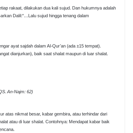
tiap rakaat, dilakukan dua kali sujud. Dan hukumnya adalah
asarkan Dalil:“…Lalu sujud hingga tenang dalam
gar ayat sajdah dalam Al-Qur’an (ada ±15 tempat).
 dianjurkan), baik saat shalat maupun di luar shalat.
QS. An-Najm: 62)
 atas nikmat besar, kabar gembira, atau terhindar dari
at atau di luar shalat. Contohnya: Mendapat kabar baik
bencana.