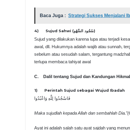
Baca Juga :
Strategi Sukses Menjalani
4) Sujud Sahwi (سُجُود السَّهْو)
Sujud yang dilakukan karena lupa atau terjadi kes
awal, dll. Hukumnya adalah wajib atau sunnah, t
sebelum atau sesudah salam, tergantung madzhab 
terlupa membaca tahiyat awal
C.
Dalil tentang Sujud dan Kandungan Hikm
1) Perintah Sujud sebagai Wujud Ibadah
فَاسْجُدُوا لِلَّهِ وَاعْبُدُوا
Maka sujudlah kepada Allah dan sembahlah Dia.”(
Ayat ini adalah salah satu ayat sajdah yang men