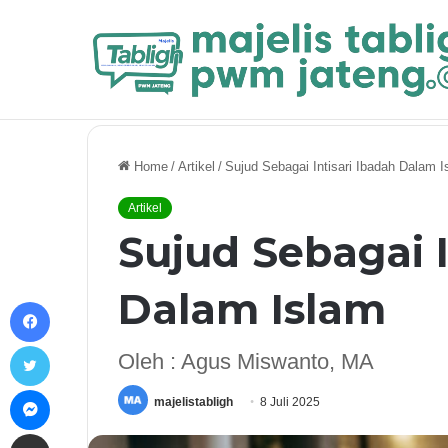
Breaking News
Strategi Penguatan Dakwah Digital Muha
Home
/
Artikel
/
Sujud Sebagai Intisari Ibadah Dalam I
Artikel
Sujud Sebagai I
Dalam Islam
Facebook
Twitter
Oleh : Agus Miswanto, MA
Messenger
majelistabligh
8 Juli 2025
Share via Email