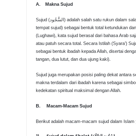
A.
Makna Sujud
Sujud (السُّجُود) adalah salah satu rukun dalam salat yang dilakukan dengan meletakkan dahi di tanah (atau
tempat sujud) sebagai bentuk total ketundukan 
(Lughawi), kata sujud berasal dari bahasa Arab sajada سَجَدَ – يَسْجُدُ – سُجُودًا, yang berarti: tunduk, 
atau patuh secara total. Secara Istilah (Syara’) S
sebagai bentuk ibadah kepada Allah, disertai deng
tangan, dua lutut, dan dua ujung kaki).
Sujud juga merupakan posisi paling dekat antara
makna terdalam dari ibadah karena sebagai simbol 
kedekatan spiritual maksimal dengan Allah.
B.
Macam-Macam Sujud
Berikut adalah macam-macam sujud dalam Islam ya
1) Sujud dalam Shalat (سُجُود الصَّلَاة)