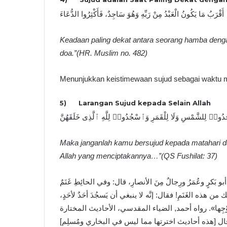
أَقْرَبُ مَا يَكُونُ الْعَبْدُ مِنْ رَبِّهِ وَهُوَ سَاجِدٌ، فَأَكْثِرُوا الدُّعَاءَ
Keadaan paling dekat antara seorang hamba denga
doa.”(HR. Muslim no. 482)
Menunjukkan keistimewaan sujud sebagai waktu m
5) Larangan Sujud kepada Selain Allah
ُدُوا۟ لِلشَّمْسِ وَلَا لِلْقَمَرِ وَٱسْجُدُوا۟ لِلَّهِ ٱلَّذِى خَلَقَهُنَّ
Maka janganlah kamu bersujud kepada matahari da
Allah yang menciptakannya…”(QS Fushilat: 37)
كرٍ وعُمَرُ ورِجالٌ مِنَ الأنصارِ، قال: وفي الحائِطِ غَنَمٌ
ك من هذه الغَنَمِ! فقال: إنَّه لا ينبغي أن يَسجُدَ أحَدٌ لأحَدٍ
َ لِزَوْجِها». رواه أحمد, الضياء المقدسي، الأحاديث المختارة