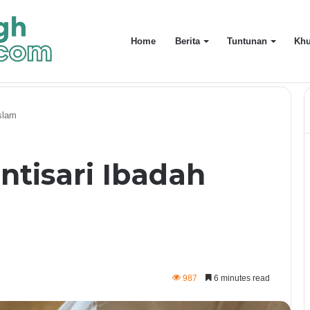
Home
Berita
Tuntunan
Khu
mmadiyah
slam
ntisari Ibadah
987
6 minutes read