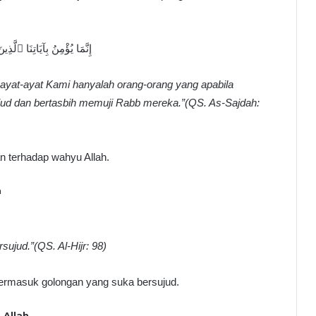
إِنَّمَا يُؤْمِنُ بِآيَاتِنَا ٱل
yat-ayat Kami hanyalah orang-orang yang apabila
ud dan bertasbih memuji Rabb mereka.”(QS. As-Sajdah:
 terhadap wahyu Allah.
n
ujud.”(QS. Al-Hijr: 98)
termasuk golongan yang suka bersujud.
 Allah