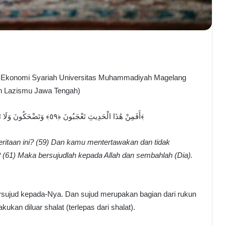
 Ekonomi Syariah Universitas Muhammadiyah Magelang
 Lazismu Jawa Tengah)
أَفَمِنْ هَٰذَا الْحَدِيثِ تَعْجَبُونَ ﴿٥٩﴾ وَتَضْحَكُونَ وَلَا تَبْكُونَ ﴿٦٠﴾ وَأَنتُمْ سَامِدُونَ ﴿٦١﴾ فَاسْجُدُوا لِلَّهِ وَاعْبُدُوا ۩﴿٦٢﴾
taan ini? (59) Dan kamu mentertawakan dan tidak
61) Maka bersujudlah kepada Allah dan sembahlah (Dia).
ersujud kepada-Nya. Dan sujud merupakan bagian dari rukun
kukan diluar shalat (terlepas dari shalat).