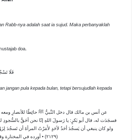
n Rabb-nya adalah saat ia sujud. Maka perbanyaklah
ustajab doa.
فَلَا تَسْج
n jangan pula kepada bulan, tetapi bersujudlah kepada
عن أنس بن مالك قال دخل النَّبيُّ ﷺ حائِطًا للأنصارِ ومعه أبو بَ
فسجَدَت له، قال أبو بَكرٍ: يا رَسولَ اللهِ إنّا نحن أحَقُّ بالسُّجودِ ل،
ولو كان ينبغي أن يَسجُدَ أحَدٌ لأحَدٍ لأَمَرْتُ المرأةَ أن تَسجُد
(٢١٢٩) • أورده في المختارة وقال [هذه أحاديث اخترتها مما ليس في البخاري ومُسلِم]