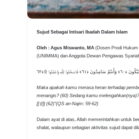
Sujud Sebagai Intisari Ibadah Dalam Islam
Oleh : Agus Miswanto, MA
(Dosen Prodi Hukum
(UNIMMA) dan Anggota Dewan Pengawas Syariah
Maka apakah kamu merasa heran terhadap pemberi
menangis? (60) Sedang kamu melengahkan(nya)? (
[[
۩
]] (62)”(QS an-Najm: 59-62)
Dalam ayat di atas, Allah memerintahkan untuk b
shalat, walaupun sebagian aktivitas sujud dapat dila