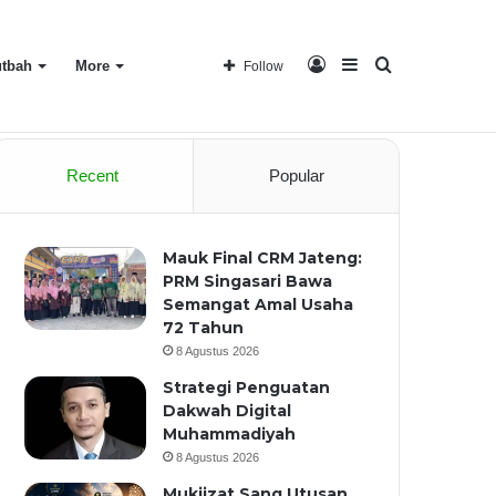
Log
Sidebar
Search
tbah
More
Follow
Home
About
Recent
Popular
In
for
Mauk Final CRM Jateng:
PRM Singasari Bawa
Semangat Amal Usaha
72 Tahun
8 Agustus 2026
Strategi Penguatan
Dakwah Digital
Muhammadiyah
8 Agustus 2026
Mukjizat Sang Utusan