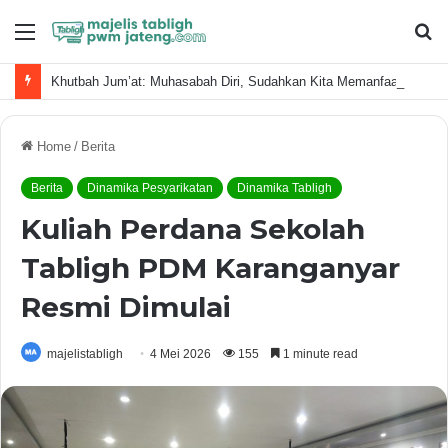
Menu
S
fo
Khutbah Jum’at: Muhasabah Diri, Sudahkan Kita Memanfaatkan Waktu Dengan Baik?
Home
/
Berita
Berita
Dinamika Pesyarikatan
Dinamika Tabligh
Kuliah Perdana Sekolah
Tabligh PDM Karanganyar
Resmi Dimulai
majelistabligh
4 Mei 2026
155
1 minute read