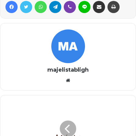
Facebook
Twitter
WhatsApp
Telegram
Viber
Line
Share via Email
Print
majelistabligh
Website