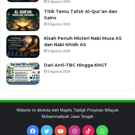
6 Agustus 2026
Titik Temu Tafsir Al-Qur’an dan
Sains
6 Agustus 2026
Kisah Penuh Misteri Nabi Musa AS
dan Nabi Khidir AS
5 Agustus 2026
Dari Anti-TBC Hingga KHGT
5 Agustus 2026
Website ini dikelola oleh Majelis Tabligh Pimpinan Wilayah
Muhammadiyah Jawa Tengah
Facebook
Twitter
YouTube
Instagram
TikTok
WhatsApp