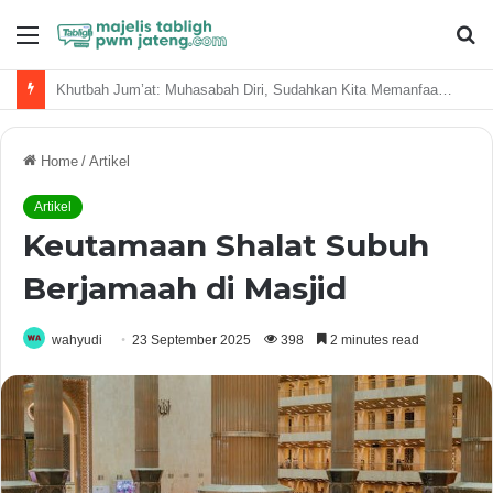
Menu
S
fo
Titik Temu Tafsir Al-Qur’an dan Sains
Home
/
Artikel
Artikel
Keutamaan Shalat Subuh
Berjamaah di Masjid
wahyudi
23 September 2025
398
2 minutes read