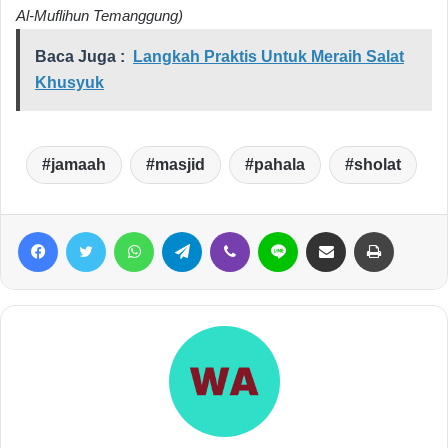
Al-Muflihun Temanggung)
Baca Juga :
Langkah Praktis Untuk Meraih Salat
Khusyuk
jamaah
masjid
pahala
sholat
Facebook
Twitter
WhatsApp
Telegram
Viber
Line
Share via Email
Print