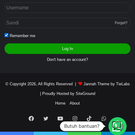
Forget?
Remember me
Log In
Don't have an account?
© Copyright 2026, All Rights Reserved |
Jannah Theme by TieLabs
| Proudly Hosted by
SiteGround
Home
About
Facebook
Twitter
YouTube
Instagram
TikTok
WhatsApp
Butuh bantuan?