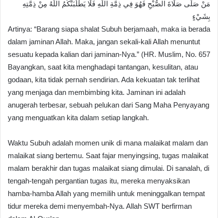
​مَنْ صَلَّى صَلَاةَ الصُّبْحِ فَهُوَ فِي ذِمَّةِ اللَّهِ فَلَا يَطْلُبَنَّكُمُ اللَّهُ مِنْ ذِمَّتِهِ
بِشَيْءٍ
​Artinya: “Barang siapa shalat Subuh berjamaah, maka ia berada
dalam jaminan Allah. Maka, jangan sekali-kali Allah menuntut
sesuatu kepada kalian dari jaminan-Nya.” (HR. Muslim, No. 657
Bayangkan, saat kita menghadapi tantangan, kesulitan, atau
godaan, kita tidak pernah sendirian. Ada kekuatan tak terlihat
yang menjaga dan membimbing kita. Jaminan ini adalah
anugerah terbesar, sebuah pelukan dari Sang Maha Penyayang
yang menguatkan kita dalam setiap langkah.
​Waktu Subuh adalah momen unik di mana malaikat malam dan
malaikat siang bertemu. Saat fajar menyingsing, tugas malaikat
malam berakhir dan tugas malaikat siang dimulai. Di sanalah, di
tengah-tengah pergantian tugas itu, mereka menyaksikan
hamba-hamba Allah yang memilih untuk meninggalkan tempat
tidur mereka demi menyembah-Nya. Allah SWT berfirman