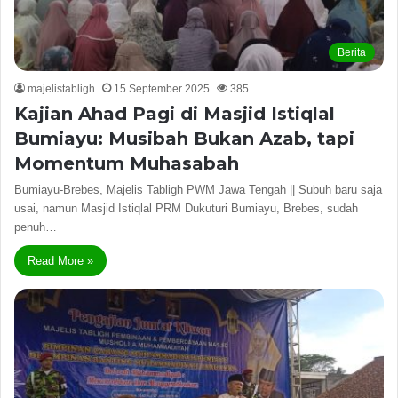
Berita
majelistabligh
15 September 2025
385
Kajian Ahad Pagi di Masjid Istiqlal
Bumiayu: Musibah Bukan Azab, tapi
Momentum Muhasabah
Bumiayu-Brebes, Majelis Tabligh PWM Jawa Tengah || Subuh baru saja
usai, namun Masjid Istiqlal PRM Dukuturi Bumiayu, Brebes, sudah
penuh…
Read More »