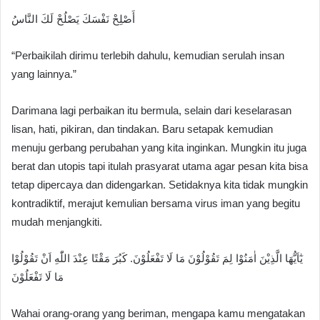
ﺃَﺻْﻠِﺢْ ﻧَﻔْﺴَﻚَ ﻳَﺼْﻠُﺢْ ﻟَﻚَ ﺍﻟﻨَّﺎﺱُ
“Perbaikilah dirimu terlebih dahulu, kemudian serulah insan
yang lainnya.”
Darimana lagi perbaikan itu bermula, selain dari keselarasan
lisan, hati, pikiran, dan tindakan. Baru setapak kemudian
menuju gerbang perubahan yang kita inginkan. Mungkin itu juga
berat dan utopis tapi itulah prasyarat utama agar pesan kita bisa
tetap dipercaya dan didengarkan. Setidaknya kita tidak mungkin
kontradiktif, merajut kemulian bersama virus iman yang begitu
mudah menjangkiti.
يٰٓاَيُّهَا الَّذِيْنَ اٰمَنُوْا لِمَ تَقُوْلُوْنَ مَا لَا تَفْعَلُوْنَ. كَبُرَ مَقْتًا عِنْدَ اللّٰهِ اَنْ تَقُوْلُوْا
مَا لَا تَفْعَلُوْنَ
Wahai orang-orang yang beriman, mengapa kamu mengatakan