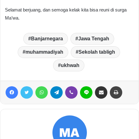
Selamat berjuang, dan semoga kelak kita bisa reuni di surga
Ma’wa.
Banjarnegara
Jawa Tengah
muhammadiyah
Sekolah tabligh
ukhwah
Facebook
Twitter
WhatsApp
Telegram
Viber
Line
Share via Email
Print