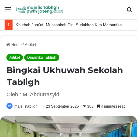
Menu
S
fo
Khutbah Jum’at: Muhasabah Diri, Sudahkan Kita Memanfaatkan Waktu Dengan Baik?
Home
/
Artikel
Artikel
Dinamika Tabligh
Bingkai Ukhuwah Sekolah
Tabligh
Oleh : M. Abdurrasyid
majelistabligh
23 September 2025
303
4 minutes read