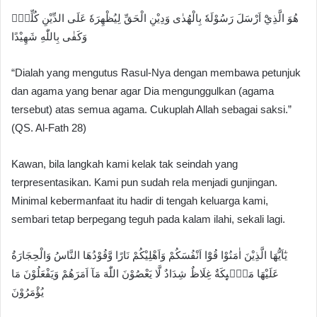
هُوَ الَّذِيْٓ اَرْسَلَ رَسُوْلَهٗ بِالْهُدٰى وَدِيْنِ الْحَقِّ لِيُظْهِرَهٗ عَلَى الدِّيْنِ كُلِّهٖۗ
وَكَفٰى بِاللّٰهِ شَهِيْدًا
“Dialah yang mengutus Rasul-Nya dengan membawa petunjuk
dan agama yang benar agar Dia mengunggulkan (agama
tersebut) atas semua agama. Cukuplah Allah sebagai saksi.”
(QS. Al-Fath 28)
Kawan, bila langkah kami kelak tak seindah yang
terpresentasikan. Kami pun sudah rela menjadi gunjingan.
Minimal kebermanfaat itu hadir di tengah keluarga kami,
sembari tetap berpegang teguh pada kalam ilahi, sekali lagi.
يٰٓاَيُّهَا الَّذِيْنَ اٰمَنُوْا قُوْٓا اَنْفُسَكُمْ وَاَهْلِيْكُمْ نَارًا وَّقُوْدُهَا النَّاسُ وَالْحِجَارَةُ
عَلَيْهَا مَلٰۤىِٕكَةٌ غِلَاظٌ شِدَادٌ لَّا يَعْصُوْنَ اللّٰهَ مَآ اَمَرَهُمْ وَيَفْعَلُوْنَ مَا
يُؤْمَرُوْنَ