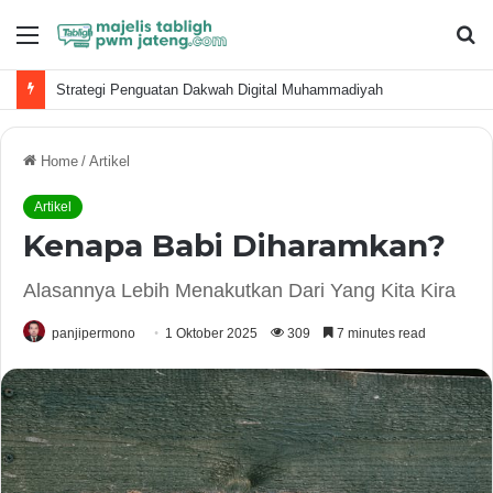
Menu
S
fo
Strategi Penguatan Dakwah Digital Muhammadiyah
Home
/
Artikel
Artikel
Kenapa Babi Diharamkan?
Alasannya Lebih Menakutkan Dari Yang Kita Kira
panjipermono
1 Oktober 2025
309
7 minutes read