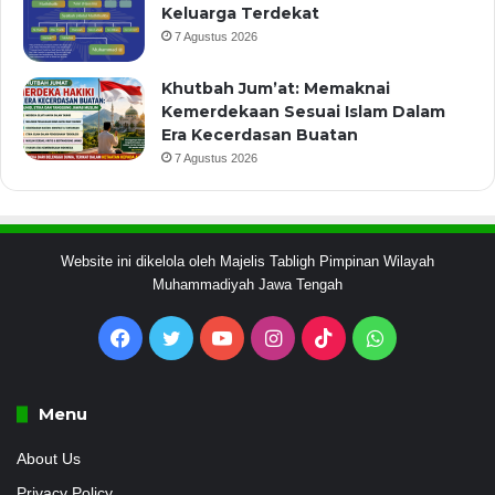
Keluarga Terdekat
7 Agustus 2026
Khutbah Jum’at: Memaknai
Kemerdekaan Sesuai Islam Dalam
Era Kecerdasan Buatan
7 Agustus 2026
Website ini dikelola oleh Majelis Tabligh Pimpinan Wilayah
Muhammadiyah Jawa Tengah
Facebook
Twitter
YouTube
Instagram
TikTok
WhatsApp
Menu
About Us
Privacy Policy