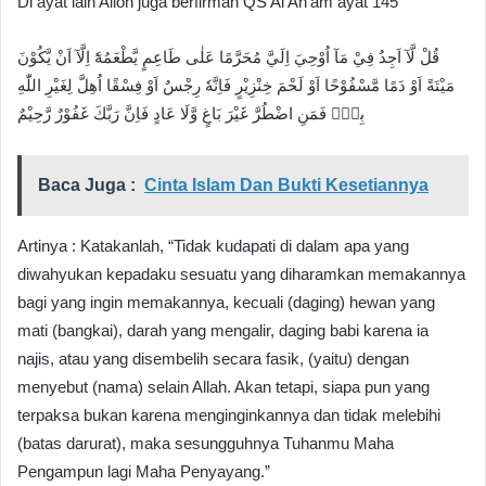
Di ayat lain Alloh juga berfirman QS Al An’am ayat 145
قُلْ لَّآ اَجِدُ فِيْ مَآ اُوْحِيَ اِلَيَّ مُحَرَّمًا عَلٰى طَاعِمٍ يَّطْعَمُهٗٓ اِلَّآ اَنْ يَّكُوْنَ
مَيْتَةً اَوْ دَمًا مَّسْفُوْحًا اَوْ لَحْمَ خِنْزِيْرٍ فَاِنَّهٗ رِجْسٌ اَوْ فِسْقًا اُهِلَّ لِغَيْرِ اللّٰهِ
بِهٖۚ فَمَنِ اضْطُرَّ غَيْرَ بَاغٍ وَّلَا عَادٍ فَاِنَّ رَبَّكَ غَفُوْرٌ رَّحِيْمٌ
Baca Juga :
Cinta Islam Dan Bukti Kesetiannya
Artinya : Katakanlah, “Tidak kudapati di dalam apa yang
diwahyukan kepadaku sesuatu yang diharamkan memakannya
bagi yang ingin memakannya, kecuali (daging) hewan yang
mati (bangkai), darah yang mengalir, daging babi karena ia
najis, atau yang disembelih secara fasik, (yaitu) dengan
menyebut (nama) selain Allah. Akan tetapi, siapa pun yang
terpaksa bukan karena menginginkannya dan tidak melebihi
(batas darurat), maka sesungguhnya Tuhanmu Maha
Pengampun lagi Maha Penyayang.”