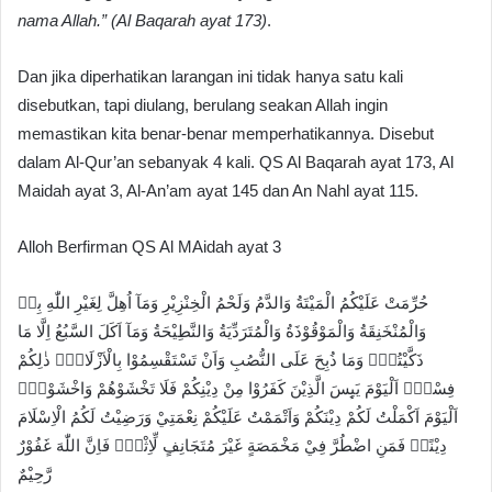
nama Allah.” (Al Baqarah ayat 173)
.
Dan jika diperhatikan larangan ini tidak hanya satu kali
disebutkan, tapi diulang, berulang seakan Allah ingin
memastikan kita benar-benar memperhatikannya. Disebut
dalam Al-Qur’an sebanyak 4 kali. QS Al Baqarah ayat 173, Al
Maidah ayat 3, Al-An’am ayat 145 dan An Nahl ayat 115.
Alloh Berfirman QS Al MAidah ayat 3
حُرِّمَتْ عَلَيْكُمُ الْمَيْتَةُ وَالدَّمُ وَلَحْمُ الْخِنْزِيْرِ وَمَآ اُهِلَّ لِغَيْرِ اللّٰهِ بِهٖ
وَالْمُنْخَنِقَةُ وَالْمَوْقُوْذَةُ وَالْمُتَرَدِّيَةُ وَالنَّطِيْحَةُ وَمَآ اَكَلَ السَّبُعُ اِلَّا مَا
ذَكَّيْتُمْۗ وَمَا ذُبِحَ عَلَى النُّصُبِ وَاَنْ تَسْتَقْسِمُوْا بِالْاَزْلَامِۗ ذٰلِكُمْ
فِسْقٌۗ اَلْيَوْمَ يَىِٕسَ الَّذِيْنَ كَفَرُوْا مِنْ دِيْنِكُمْ فَلَا تَخْشَوْهُمْ وَاخْشَوْنِۗ
اَلْيَوْمَ اَكْمَلْتُ لَكُمْ دِيْنَكُمْ وَاَتْمَمْتُ عَلَيْكُمْ نِعْمَتِيْ وَرَضِيْتُ لَكُمُ الْاِسْلَامَ
دِيْنًاۗ فَمَنِ اضْطُرَّ فِيْ مَخْمَصَةٍ غَيْرَ مُتَجَانِفٍ لِّاِثْمٍۙ فَاِنَّ اللّٰهَ غَفُوْرٌ
رَّحِيْمٌ