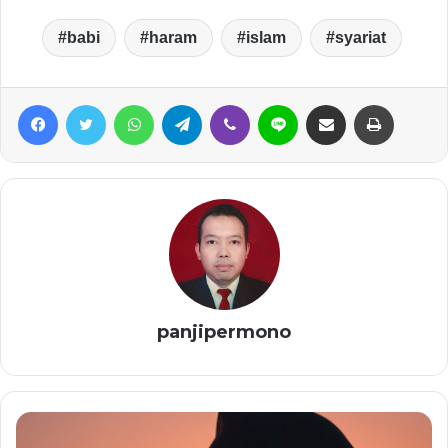
babi
haram
islam
syariat
Facebook
Twitter
WhatsApp
Telegram
Viber
Line
Share via Email
Print
panjipermono