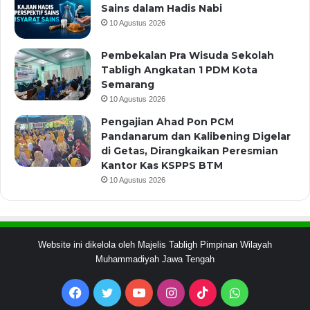
Sains dalam Hadis Nabi
10 Agustus 2026
Pembekalan Pra Wisuda Sekolah
Tabligh Angkatan 1 PDM Kota
Semarang
10 Agustus 2026
Pengajian Ahad Pon PCM
Pandanarum dan Kalibening Digelar
di Getas, Dirangkaikan Peresmian
Kantor Kas KSPPS BTM
10 Agustus 2026
Website ini dikelola oleh Majelis Tabligh Pimpinan Wilayah
Muhammadiyah Jawa Tengah
Facebook
Twitter
YouTube
Instagram
TikTok
WhatsApp