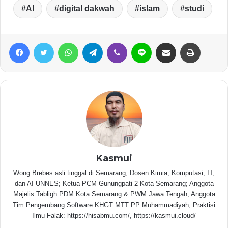
AI
digital dakwah
islam
studi
Facebook
Twitter
WhatsApp
Telegram
Viber
Line
Share via Email
Print
Kasmui
Wong Brebes asli tinggal di Semarang; Dosen Kimia, Komputasi, IT,
dan AI UNNES; Ketua PCM Gunungpati 2 Kota Semarang; Anggota
Majelis Tabligh PDM Kota Semarang & PWM Jawa Tengah; Anggota
Tim Pengembang Software KHGT MTT PP Muhammadiyah; Praktisi
Ilmu Falak: https://hisabmu.com/, https://kasmui.cloud/