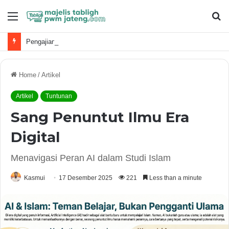
Menu
S
fo
Pengajian Ahad Pon PCM Pandanarum dan Kalibening Digelar di Getas, Dirangkaikan Peresmian Kantor Kas KSPPS BTM
Home
/
Artikel
Artikel
Tuntunan
Sang Penuntut Ilmu Era
Digital
Menavigasi Peran AI dalam Studi Islam
Kasmui
17 Desember 2025
221
Less than a minute