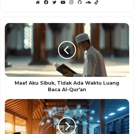
Website
Facebook
Twitter
YouTube
Instagram
GitHub
SoundCloud
TikTok
Maaf Aku Sibuk, Tidak Ada Waktu Luang
Baca Al-Qur'an