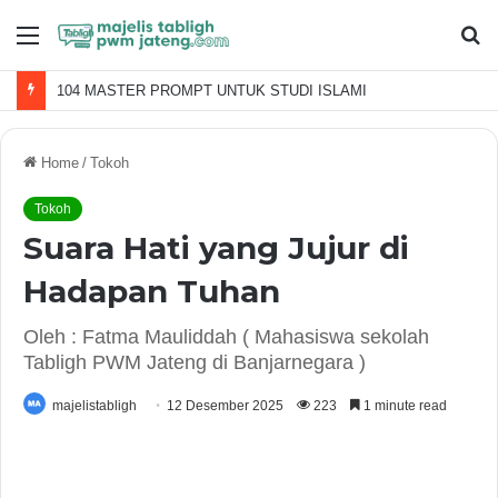
Menu
S
fo
104 MASTER PROMPT UNTUK STUDI ISLAMI
Home
/
Tokoh
Tokoh
Suara Hati yang Jujur di
Hadapan Tuhan
Oleh : Fatma Mauliddah ( Mahasiswa sekolah
Tabligh PWM Jateng di Banjarnegara )
majelistabligh
12 Desember 2025
223
1 minute read