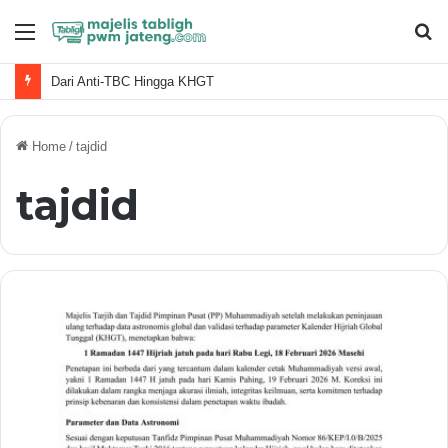
Menu
S
fo
Dari Anti-TBC Hingga KHGT
Home
/
tajdid
tajdid