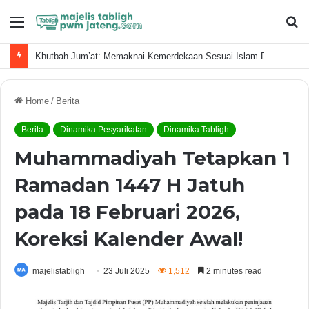
Menu
S
fo
Khutbah Jum’at: Memaknai Kemerdekaan Sesuai Islam Dalam Era Kecerdasan Buatan
Home
/
Berita
Berita
Dinamika Pesyarikatan
Dinamika Tabligh
Muhammadiyah Tetapkan 1
Ramadan 1447 H Jatuh
pada 18 Februari 2026,
Koreksi Kalender Awal!
majelistabligh
23 Juli 2025
1,512
2 minutes read