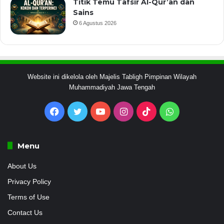
Titik Temu Tafsir Al-Qur’an dan
Sains
6 Agustus 2026
Website ini dikelola oleh Majelis Tabligh Pimpinan Wilayah
Muhammadiyah Jawa Tengah
Facebook
Twitter
YouTube
Instagram
TikTok
WhatsApp
Menu
About Us
Privacy Policy
Terms of Use
Contact Us