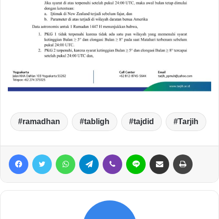
ramadhan
tabligh
tajdid
Tarjih
Facebook
Twitter
WhatsApp
Telegram
Viber
Line
Share via Email
Print