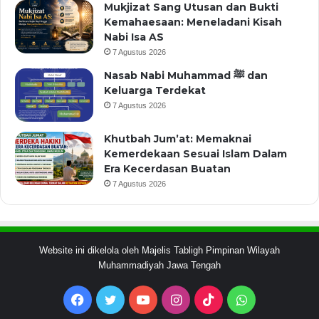
Mukjizat Sang Utusan dan Bukti
Kemahaesaan: Meneladani Kisah
Nabi Isa AS
7 Agustus 2026
Nasab Nabi Muhammad ﷺ dan
Keluarga Terdekat
7 Agustus 2026
Khutbah Jum’at: Memaknai
Kemerdekaan Sesuai Islam Dalam
Era Kecerdasan Buatan
7 Agustus 2026
Website ini dikelola oleh Majelis Tabligh Pimpinan Wilayah
Muhammadiyah Jawa Tengah
Facebook
Twitter
YouTube
Instagram
TikTok
WhatsApp