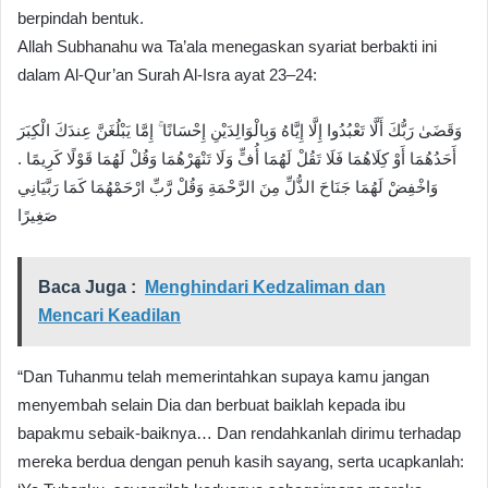
berpindah bentuk.
Allah Subhanahu wa Ta’ala menegaskan syariat berbakti ini
dalam Al-Qur’an Surah Al-Isra ayat 23–24:
وَقَضَىٰ رَبُّكَ أَلَّا تَعْبُدُوا إِلَّا إِيَّاهُ وَبِالْوَالِدَيْنِ إِحْسَانًا ۚ إِمَّا يَبْلُغَنَّ عِندَكَ الْكِبَرَ
أَحَدُهُمَا أَوْ كِلَاهُمَا فَلَا تَقُلْ لَهُمَا أُفٍّ وَلَا تَنْهَرْهُمَا وَقُلْ لَهُمَا قَوْلًا كَرِيمًا .
وَاخْفِضْ لَهُمَا جَنَاحَ الذُّلِّ مِنَ الرَّحْمَةِ وَقُلْ رَّبِّ ارْحَمْهُمَا كَمَا رَبَّيَانِي
صَغِيرًا
Baca Juga :
Menghindari Kedzaliman dan
Mencari Keadilan
“Dan Tuhanmu telah memerintahkan supaya kamu jangan
menyembah selain Dia dan berbuat baiklah kepada ibu
bapakmu sebaik-baiknya… Dan rendahkanlah dirimu terhadap
mereka berdua dengan penuh kasih sayang, serta ucapkanlah: