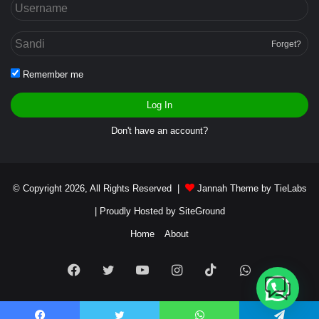
Forget?
Remember me
Log In
Don't have an account?
© Copyright 2026, All Rights Reserved |
Jannah Theme by TieLabs
| Proudly Hosted by
SiteGround
Home
About
Facebook
Twitter
YouTube
Instagram
TikTok
WhatsApp
Butuh bantuan?