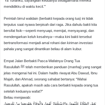
‘Ya Tuhanku, sayangilah keduanya sebagaimana mereka
mendidikku di waktu kecil.'”
Perintah birrul walidain (berbakti kepada orang tua) ini tidak
terputus saat nyawa berpisah dari raga. Jika dahulu bakti kita
bersifat fisik—seperti menyuapi, memijat, menyayangi, dan
mendengarkan keluh kesahnya—maka kini bakti tersebut
bertransformasi menjadi amal rohani dan kiriman investasi
pahala yang sangat dinantikan beliau di alam kubur.
Empat Jalan Berbakti Pasca-Wafatnya Orang Tua
Rasulullah ﷺ telah memberikan panduan (manhaj) yang sangat
jelas mengenai hal ini. Dalam hadits riwayat Abu Dawud, Ibnu
Majah, dan Ahmad, seorang sahabat bertanya: “Wahai
Rasulullah, apakah masih ada cara berbakti kepada orang tua
setelah keduanya wafat?”
Beliau menjawab:
نَعَمْ، الصَّلَاةُ عَلَيْهِمَا، وَالاسْتِغْفَارُ لَهُمَا، وَالْوَفَاءُ بِعَهْدِهِمَا مِنْ بَعْدِهِمَا،