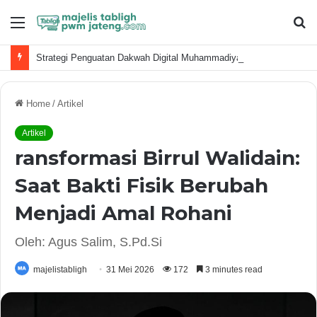
Menu
S
fo
Strategi Penguatan Dakwah Digital Muhammadiyah
Home
/
Artikel
Artikel
ransformasi Birrul Walidain:
Saat Bakti Fisik Berubah
Menjadi Amal Rohani
Oleh: Agus Salim, S.Pd.Si
majelistabligh
31 Mei 2026
172
3 minutes read