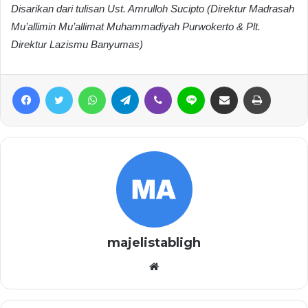
Disarikan dari tulisan Ust. Amrulloh Sucipto (Direktur Madrasah
Mu’allimin Mu’allimat Muhammadiyah Purwokerto & Plt.
Direktur Lazismu Banyumas)
Facebook
Twitter
WhatsApp
Telegram
Viber
Line
Share via Email
Print
majelistabligh
Website