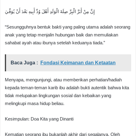
إِنَّ مِنْ أَبَرِّ الْبِرِّ صِلَةَ الْوَلَدِ أَهْلَ وُدِّ أَبِيهِ بَعْدَ أَنْ يُوَفِّيَ
“Sesungguhnya bentuk bakti yang paling utama adalah seorang
anak yang tetap menjalin hubungan baik dan memuliakan
sahabat ayah atau ibunya setelah keduanya tiada.”
Baca Juga :
Fondasi Keimanan dan Ketaatan
Menyapa, mengunjungi, atau memberikan perhatian/hadiah
kepada teman-teman karib ibu adalah bukti autentik bahwa kita
tidak melupakan lingkungan sosial dan kebaikan yang
melingkupi masa hidup beliau.
Kesimpulan: Doa Kita yang Dinanti
Kematian seorang ibu bukanlah akhir dari segalanya. Oleh