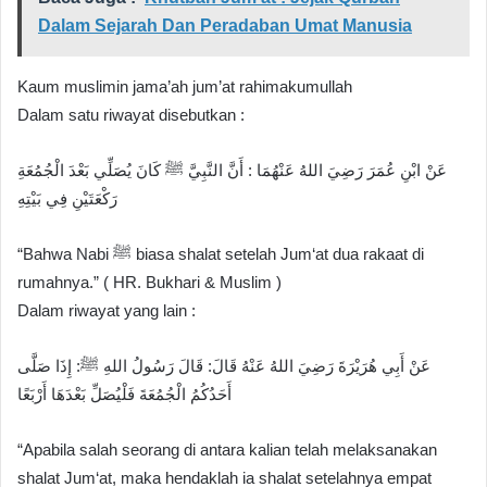
Dalam Sejarah Dan Peradaban Umat Manusia
Kaum muslimin jama’ah jum’at rahimakumullah
Dalam satu riwayat disebutkan :
عَنْ ابْنِ عُمَرَ رَضِيَ اللهُ عَنْهُمَا : أَنَّ النَّبِيَّ ﷺ كَانَ يُصَلِّي بَعْدَ الْجُمُعَةِ
رَكْعَتَيْنِ فِي بَيْتِهِ
“Bahwa Nabi ﷺ biasa shalat setelah Jum‘at dua rakaat di
rumahnya.” ( HR. Bukhari & Muslim )
Dalam riwayat yang lain :
عَنْ أَبِي هُرَيْرَةَ رَضِيَ اللهُ عَنْهُ قَالَ: قَالَ رَسُولُ اللهِ ﷺ: إِذَا صَلَّى
أَحَدُكُمُ الْجُمُعَةَ فَلْيُصَلِّ بَعْدَهَا أَرْبَعًا
“Apabila salah seorang di antara kalian telah melaksanakan
shalat Jum‘at, maka hendaklah ia shalat setelahnya empat