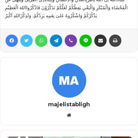
الْفَحْشَاءِ وَالْمُنْكَرِ وَالْبَغْىِ يَعِظُكُمْ لَعَلَّكُمْ تَذَكَّرُوْنَ فَاذْكُرُوااللهَ الْعَظِيْمِ
يَذْكُرْكُمْ وَاشْكُرُوهُ عَلىَ نِعَمِهِ يَزِدْكُمْ. وَلَذِكْرُاللهِ اَكْبَرُ
Facebook
Twitter
WhatsApp
Telegram
Viber
Line
Share via Email
Print
majelistabligh
Website