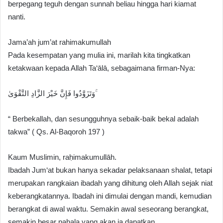
berpegang teguh dengan sunnah beliau hingga hari kiamat
nanti.
Jama’ah jum’at rahimakumullah
Pada kesempatan yang mulia ini, marilah kita tingkatkan
ketakwaan kepada Allah Ta‘ālā, sebagaimana firman-Nya:
وَتَزَوَّدُوا فَإِنَّ خَيْرَ الزَّادِ التَّقْوَىٰ ۚ
“ Berbekallah, dan sesungguhnya sebaik-baik bekal adalah
takwa” ( Qs. Al-Baqoroh 197 )
Kaum Muslimin, raḥimakumullāh.
Ibadah Jum‘at bukan hanya sekadar pelaksanaan shalat, tetapi
merupakan rangkaian ibadah yang dihitung oleh Allah sejak niat
keberangkatannya. Ibadah ini dimulai dengan mandi, kemudian
berangkat di awal waktu. Semakin awal seseorang berangkat,
semakin besar pahala yang akan ia dapatkan.