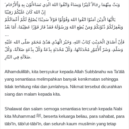
وَبَثّ مِنْهُمَا رِجَالاً كَثِيْرًا وَنِسَاءً وَاتّقُوا اللهَ الَذِي تَسَاءَلُوْنَ بِهِ وَاْلأَرْحَام َ
إِنّ اللهَ كَانَ عَلَيْكُمْ رَقِيْبًا
يَاأَيّهَا الّذِيْنَ آمَنُوْا اتّقُوا اللهَ وَقُوْلُوْا قَوْلاً سَدِيْدًا يُصْلِحْ لَكُمْ أَعْمَالَكُمْ
وَيَغْفِرْلَكُمْ ذُنُوْبَكُمْ وَمَنْ يُطِعِ اللهَ وَرَسُوْلَهُ فَقَدْ فَازَ فَوْزًا عَظِيْمًا، أَمّا بَعْدُ
…
فَأِنّ أَصْدَقَ الْحَدِيْثِ كِتَابُ اللهِ، وَخَيْرَ الْهَدْىِ هَدْىُ مُحَمّدٍ صَلّى الله عَلَيْهِ
وَسَلّمَ، وَشَرّ اْلأُمُوْرِ مُحْدَثَاتُهَا، وَكُلّ مُحْدَثَةٍ بِدْعَةٌ وَكُلّ بِدْعَةٍ ضَلاَلَةً، وَكُلّ
ضَلاَلَةِ فِي النّارِ.
Alhamdulillāh, kita bersyukur kepada Allah Subḥānahu wa Ta‘ālā
yang senantiasa melimpahkan banyak kenikmatan sehingga
tidak terhitung nilai dan jumlahnya. Nikmat tersebut dicurahkan
siang dan malam kepada kita.
Shalawat dan salam semoga senantiasa tercurah kepada Nabi
kita Muhammad ﷺ, beserta keluarga beliau, para sahabat, para
tābi‘īn, tābi‘ut‑tābi‘īn, dan seluruh kaum muslimin yang tetap