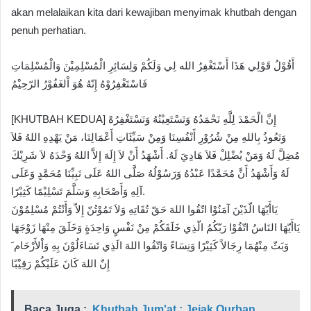
akan melalaikan kita dari kewajiban menyimak khutbah dengan
penuh perhatian.
أَقُوْلُ قَوْلِي هَذَا أَسْتَغْفِرُ الله لِي وَلَكُمْ وَلِسَائِرِ الْمُسْلِمِيْنَ وَالْمُسْلِمَاتِ
فَاسْتَغْفِرُوْهُ إِنّهُ هُوَ اْلغَفُوْرُ الرّحِيْمُ
[KHUTBAH KEDUA] إِنَّ الْحَمْدَ لِلَّهِ نَحْمَدُهُ وَنَسْتَعِيْنُهُ وَنَسْتَغْفِرُهْ
وَنَعُوذُ بِاللهِ مِنْ شُرُوْرِ أَنْفُسِنَا وَمِنْ سَيِّئَاتِ أَعْمَالِنَا، مَنْ يَهْدِهِ اللهُ فَلاَ
مُضِلَّ لَهُ وَمَنْ يُضْلِلْ فَلاَ هَادِيَ لَهُ. أَشْهَدُ أَنْ لاَ إِلَهَ إِلاَّ اللهُ وَحْدَهُ لاَ شَرِيْكَ
لَهُ وَأَشْهَدُ أَنَّ مُحَمَّدًا عَبْدُهُ وَرَسُوْلُهُ صَلَّى اللهُ عَلَى نَبِيِّنَا مُحَمَّدٍ وَعَلَى
آلِهِ وَأَصْحَابِهِ وَسَلَّمَ تَسْلِيْمًا كَثِيْرًا.
يَاأَيّهَا الّذَيْنَ آمَنُوْا اتّقُوا اللهَ حَقّ تُقَاتِهِ وَلاَ تَمُوْتُنّ إِلاّ وَأَنْتُمْ مُسْلِمُوْنَ
يَاأَيّهَا النَاسُ اتّقُوْا رَبّكُمُ الّذِي خَلَقَكُمْ مِنْ نَفْسٍ وَاحِدَةٍ وَخَلَقَ مِنْهَا زَوْجَهَا
وَبَثّ مِنْهُمَا رِجَالاً كَثِيْرًا وَنِسَاءً وَاتّقُوا اللهَ الَذِي تَسَاءَلُوْنَ بِهِ وَاْلأَرْحَام َ
إِنّ اللهَ كَانَ عَلَيْكُمْ رَقِيْبًا
Baca Juga :
Khutbah Jum'at : Jejak Qurban