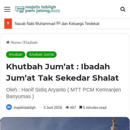
Menu
S
fo
Nasab Nabi Muhammad ﷺ dan Keluarga Terdekat
Home
/
Khutbah
Khutbah
Khutbah Jum'at
Khutbah Jum’at : Ibadah
Jum’at Tak Sekedar Shalat
Oleh : Hanif Sidiq Aryanto ( MTT PCM Kemranjen
Banyumas )
majelistabligh
3 Juni 2026
487
5 minutes read