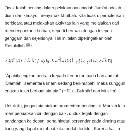
Tidak kalah penting dalam pelaksanaan ibadah Jum‘at adalah
diam dan khusyu‘ menyimak khutbah. Kita tidak diperbolehkan
berbicara atau melakukan aktivitas lain yang melalaikan dari
mendengarkan khutbah, seperti bermain dengan telepon
genggam dan sejenisnya. Hal ini telah diperingatkan oleh
Rasulullah ﷺ:
إِذَا قُلْتَ لِصَاحِبِكَ يَوْمَ الْجُمُعَةِ أَنْصِتْ وَالإِمَامُ يَخْطُبُ فَقَدْ لَغَوْتَ
“Apabila engkau berkata kepada temanmu pada hari Jum‘at:
‘Diamlah!’ sementara imam sedang berkhutbah, maka sungguh
engkau telah berbuat sia-sia.” (HR. al-Bukhārī dan Muslim)
Untuk itu, jangan sia-siakan momentum penting ini. Marilah kita
mempersiapkan diri dengan baik, duduk tegak dengan
pandangan ke depan, serta hindari bersandar pada dinding atau
tiang yang dapat membuat kita mudah tertidur. Karena hal itu