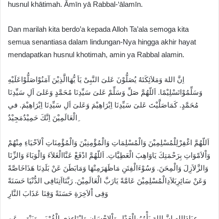
husnul khātimah. Āmīn yā Rabbal-‘ālamīn.
Dan marilah kita berdo’a kepada Alloh Ta’ala semoga kita
semua senantiasa dalam lindungan-Nya hingga akhir hayat
mendapatkan husnul khotimah, amin ya Rabbal alamin.
اِنَّ اللهَ وَمَلاَئِكَتَهُ يُصَلُّوْنَ عَلىَ النَّبِىْ يَاَ يُّهَاالَّذِيْنَ آمَنُوْاصَلُّوْاعَلَيْهِ
وَسَلِّمُوْاتَسْلِيْمًا. اَللّهُمَّ صَلِّ وَسَلِّمْ عَلىَ سَيِّدِنَا مُحَمَّدٍ وَعَلىَ اَلِ سَيِّدِنَا
مُحَمَّدٍ. كَمَاصَلَّيْتَ عَلىَ سَيِّدِنَا اِبْرَاهِيْمَ وَعَلىَ اَلِ سَيِّدِنَا اِبْرَاهِيْمَ. في
ِالْعَالَمِيْنَ اِنَّكَ حَمِيْدٌمَجِيْدٌ
اَللّهُمَّ اغْفِرْلِلْمُسْلِمِيْنَ وَالْمُسْلِمَاتِ وَالْمُؤْمِنِيْنَ وَالْمُؤْمِنَاتِ اْلاَحْيَاءِ مِنْهُمْ
وَاْلاَمْوَاتِ بِرَحْمَتِكَ يَاوَاهِبَ الْعَطِيَّاتِ. اَللّهُمَّ ادْفَعْ عَنَّاالْغَلاَءَ وَالْوَبَاءَ وَالزِّنَا
وَالزَّلاَزِلَ وَالْمِحَنَ. وَسُوْءَالْفِتَنِ مَاظَهَرَمِنْهَا وَمَابَطَنَ عَنْ بَلَدِنَا هَذَاخَاصَّةً
وَعَنْ سَائِرِبَلاَدِالْمُسْلِمِيْنَ عَامَّةً يَارَبَّ الْعَالَمِيْنَ. رَبَّنَااَتِنَافِى الدُّنْيَا حَسَنَةً
وَفِى اْلاَخِرَةِ حَسَنَةً وَقِنَا عَذَابَ النَّارِ
عِبَادَالله اِنَّ اللهَ يَأْمُرُبِالْعَدْلِ وَاْلاِحْسَانِ وَاِيْتَاءِذِى الْقُرْبَى وَيَنْهَى عَنِ