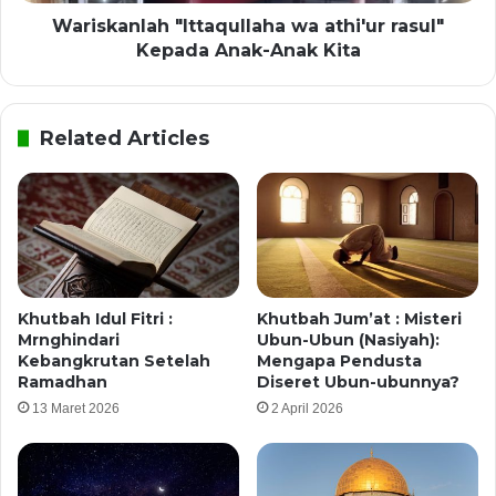
Wariskanlah "Ittaqullaha wa athi'ur rasul"
Kepada Anak-Anak Kita
Related Articles
Khutbah Idul Fitri :
Khutbah Jum’at : Misteri
Mrnghindari
Ubun-Ubun (Nasiyah):
Kebangkrutan Setelah
Mengapa Pendusta
Ramadhan
Diseret Ubun-ubunnya?
13 Maret 2026
2 April 2026