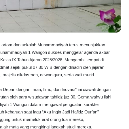
ortom dan sekolah Muhammadiyah terus menunjukkan
MP Muhammadiyah 1 Wangon sukses menggelar agenda akbar
 Kelas IX Tahun Ajaran 2025/2026. Mengambil tempat di
dmat sejak pukul 07.30 WIB dengan dihadiri oleh jajaran
jelis dikdasmen, dewan guru, serta wali murid.
pan dengan Iman, Ilmu, dan Inovasi” ini diawali dengan
utan oleh para wisudawan tahfidz juz 30. Gema wahyu ilahi
iyah 1 Wangon dalam mengawal penguatan karakter
h keharuan saat lagu “Aku Ingin Jadi Hafidz Qur’an”
nggung untuk memeluk erat orang tua mereka,
a air mata yang mengiringi langkah studi mereka.