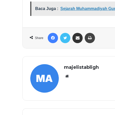
Baca Juga :
Sejarah Muhammadiyah Gu
Facebook
Twitter
Share via Email
Print
Share
majelistabligh
Website