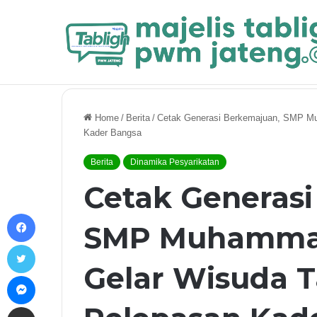
Breaking News
Nasab Nabi Muhammad ﷺ dan Kel
Home
/
Berita
/
Cetak Generasi Berkemajuan, SMP Mu
Kader Bangsa
Berita
Dinamika Pesyarikatan
Cetak Generasi
Facebook
SMP Muhammad
Twitter
Gelar Wisuda T
Messenger
Share via Email