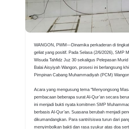
WANGON, PWM—Dinamika perkaderan di tingkat 
geliat yang positif. Pada Selasa (2/6/2026), S
Wisuda Tahfidz Juz 30 sekaligus Pelepasan Murid
Balai Aisyiyah Wangon, prosesi ini berlangsung khi
Pimpinan Cabang Muhammadiyah (PCM) Wangon, ma
Acara yang mengusung tema “Menyongsong Masa De
pembacaan beberapa surat Al-Qur’an secara berur
ini menjadi bukti nyata komitmen SMP Muhammad
berbasis Al-Qur’an. Suasana berubah menjadi penu
dikumandangkan. Para santri/siswa turun dari pa
menyimbolkan bakti dan rasa syukur atas doa sert