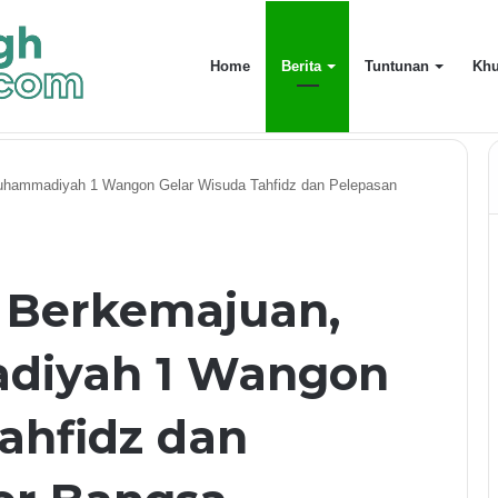
Home
Berita
Tuntunan
Khu
uarga Terdekat
hammadiyah 1 Wangon Gelar Wisuda Tahfidz dan Pelepasan
 Berkemajuan,
iyah 1 Wangon
ahfidz dan