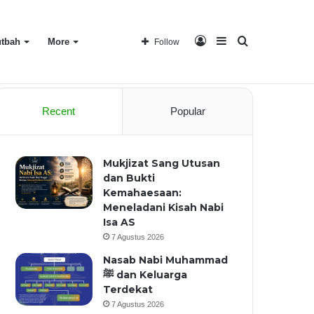
Log
Sidebar
Search
tbah
More
Follow
Home
About
Recent
Popular
In
for
Mukjizat Sang Utusan
dan Bukti
Kemahaesaan:
Meneladani Kisah Nabi
Isa AS
7 Agustus 2026
Nasab Nabi Muhammad
ﷺ dan Keluarga
Terdekat
7 Agustus 2026