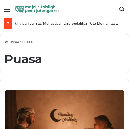
Menu
S
fo
Khutbah Jum’at: Muhasabah Diri, Sudahkan Kita Memanfaatkan Waktu Dengan Baik?
Home
/
Puasa
Puasa