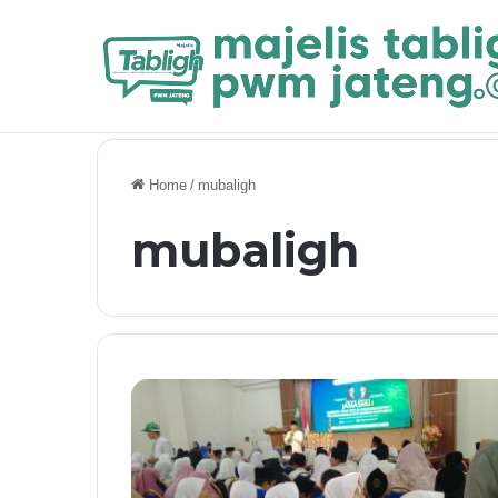
Breaking News
Nasab Nabi Muhammad ﷺ dan Kel
Home
/
mubaligh
mubaligh