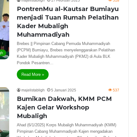
majelistabligh
17 Februari 2025
518
PontrenMu al-Kautsar Bumiayu
menjadi Tuan Rumah Pelatihan
Kader Mubaligh
Muhammadiyah
Brebes || Pimpinan Cabang Pemuda Muhammadiyah
(PCPM) Bumiayu, Brebes menyelenggarakan Pelatihan
gh
Kader Mubaligh Muhammadiyah (PKM2) di Aula BLK
Pondok Pesantren…
Read More »
majelistabligh
5 Januari 2025
537
Bumikan Dakwah, KMM PCM
Kajen Gelar Workshop
Mubaligh
Ahad (6/1/2025) Korps Mubaligh Muhammadiyah (KMM)
Pimpinan Cabang Muhammadiyah Kajen mengadakan