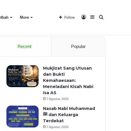
Log
Sidebar
Search
tbah
More
Follow
Home
About
Recent
Popular
In
for
Mukjizat Sang Utusan
dan Bukti
Kemahaesaan:
Meneladani Kisah Nabi
Isa AS
7 Agustus 2026
Nasab Nabi Muhammad
ﷺ dan Keluarga
Terdekat
7 Agustus 2026