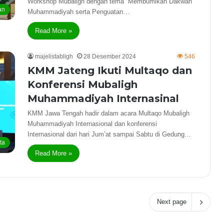
Workshop Mubaligh dengan tema “Membumikan Dakwah
an
Muhammadiyah serta Penguatan…
Read More »
majelistabligh
28 Desember 2024
546
KMM Jateng Ikuti Multaqo dan
Konferensi Mubaligh
Muhammadiyah Internasinal
KMM Jawa Tengah hadir dalam acara Multaqo Mubaligh
Muhammadiyah Internasional dan konferensi
Internasional dari hari Jum’at sampai Sabtu di Gedung…
ta
Read More »
Next page