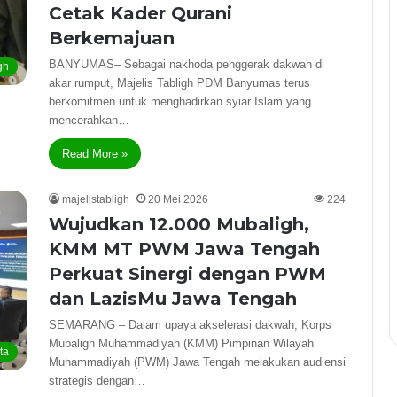
Cetak Kader Qurani
Berkemajuan
BANYUMAS– Sebagai nakhoda penggerak dakwah di
gh
akar rumput, Majelis Tabligh PDM Banyumas terus
berkomitmen untuk menghadirkan syiar Islam yang
mencerahkan…
Read More »
majelistabligh
20 Mei 2026
224
Wujudkan 12.000 Mubaligh,
KMM MT PWM Jawa Tengah
Perkuat Sinergi dengan PWM
dan LazisMu Jawa Tengah
SEMARANG – Dalam upaya akselerasi dakwah, Korps
Mubaligh Muhammadiyah (KMM) Pimpinan Wilayah
ta
Muhammadiyah (PWM) Jawa Tengah melakukan audiensi
strategis dengan…