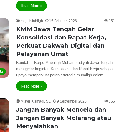
Read More »
majelistabligh
15 Februari 2026
151
KMM Jawa Tengah Gelar
Konsolidasi dan Rapat Kerja,
Perkuat Dakwah Digital dan
Pelayanan Umat
Kendal — Korps Mubaligh Muhammadiyah Jawa Tengah
menggelar kegiatan Konsolidasi dan Rapat Kerja sebagai
ta
upaya memperkuat peran strategis mubaligh dalam…
Read More »
Mister Kismadi, SE
9 September 2025
355
Jangan Banyak Mencela dan
Jangan Banyak Melarang atau
Menyalahkan