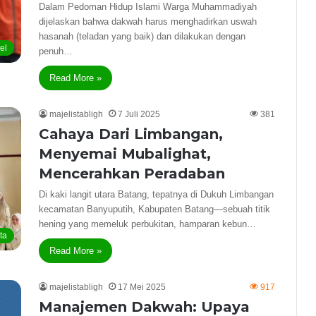
Dalam Pedoman Hidup Islami Warga Muhammadiyah
dijelaskan bahwa dakwah harus menghadirkan uswah
hasanah (teladan yang baik) dan dilakukan dengan
kel
penuh…
Read More »
majelistabligh
7 Juli 2025
381
Cahaya Dari Limbangan,
Menyemai Mubalighat,
Mencerahkan Peradaban
Di kaki langit utara Batang, tepatnya di Dukuh Limbangan
kecamatan Banyuputih, Kabupaten Batang—sebuah titik
hening yang memeluk perbukitan, hamparan kebun…
ta
Read More »
majelistabligh
17 Mei 2025
917
Manajemen Dakwah: Upaya