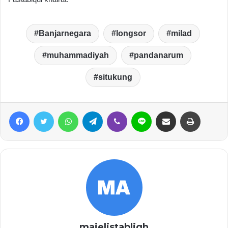
Banjarnegara
longsor
milad
muhammadiyah
pandanarum
situkung
Facebook
Twitter
WhatsApp
Telegram
Viber
Line
Share via Email
Print
majelistabligh