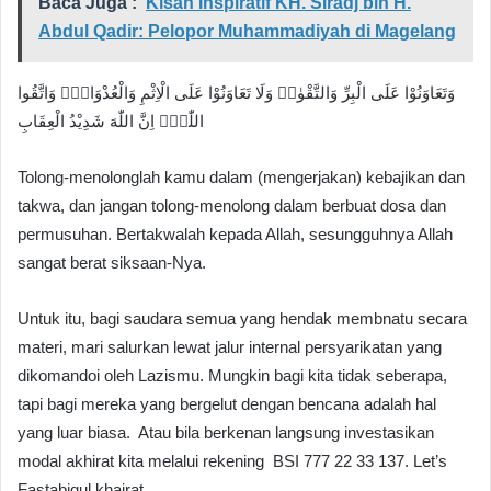
Baca Juga :
Kisah Inspiratif KH. Siradj bin H.
Abdul Qadir: Pelopor Muhammadiyah di Magelang
وَتَعَاوَنُوْا عَلَى الْبِرِّ وَالتَّقْوٰىۖ وَلَا تَعَاوَنُوْا عَلَى الْاِثْمِ وَالْعُدْوَانِۖ وَاتَّقُوا
اللّٰهَۗ اِنَّ اللّٰهَ شَدِيْدُ الْعِقَابِ
Tolong-menolonglah kamu dalam (mengerjakan) kebajikan dan
takwa, dan jangan tolong-menolong dalam berbuat dosa dan
permusuhan. Bertakwalah kepada Allah, sesungguhnya Allah
sangat berat siksaan-Nya.
Untuk itu, bagi saudara semua yang hendak membnatu secara
materi, mari salurkan lewat jalur internal persyarikatan yang
dikomandoi oleh Lazismu. Mungkin bagi kita tidak seberapa,
tapi bagi mereka yang bergelut dengan bencana adalah hal
yang luar biasa. Atau bila berkenan langsung investasikan
modal akhirat kita melalui rekening BSI 777 22 33 137. Let’s
Fastabiqul khairat.