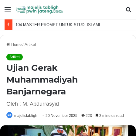
Menu
S
fo
104 MASTER PROMPT UNTUK STUDI ISLAMI
Home
/
Artikel
Artikel
Ujian Gerak
Muhammadiyah
Banjarnegara
Oleh : M. Abdurrasyid
majelistabligh
20 November 2025
223
2 minutes read