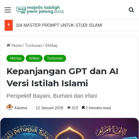
Menu
S
fo
104 MASTER PROMPT UNTUK STUDI ISLAMI
Home
/
Tuntunan
/
Akhlaq
Akhlaq
Artikel
Tuntunan
Kepanjangan GPT dan AI
Versi Istilah Islami
Perspektif Bayani, Burhani dan Irfani
Kasmui
12 Januari 2026
315
2 minutes read