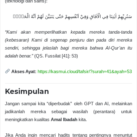
(teknologi dan sains):
سَنُرِيْهِمْ اٰيٰتِنَا فِي الْاٰفَاقِ وَفِيْٓ اَنْفُسِهِمْ حَتّٰى يَتَبَيَّنَ لَهُمْ اَنَّهُ الْحَقُّۗ
“Kami akan memperlihatkan kepada mereka tanda-tanda
(kebesaran) Kami di segenap penjuru dan pada diri mereka
sendiri, sehingga jelaslah bagi mereka bahwa Al-Qur’an itu
adalah benar.”
(QS. Fussilat [41]: 53)
Akses Ayat:
https://kasmui.cloud/tafsir/?surah=41&ayah=53
Kesimpulan
Jangan sampai kita “diperbudak” oleh GPT dan AI, melainkan
jadikanlah mereka sebagai wasilah (perantara) untuk
meningkatkan kualitas
Amal Ibadah
kita.
Jika Anda ingin mencari hadits tentang pentingnya menuntut