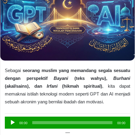
Sebagai
seorang muslim yang memandang segala sesuatu
dengan perspektif
Bayani
(teks wahyu),
Burhani
(akal/sains), dan
Irfani
(hikmah spiritual)
, kita dapat
memaknai istilah teknologi modern seperti GPT dan AI menjadi
sebuah akronim yang bernilai ibadah dan motivasi.
Pemutar
00:00
00:00
Audio
—