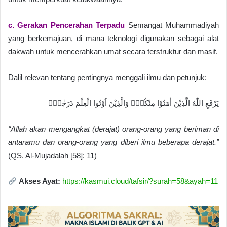
c. Gerakan Pencerahan Terpadu
Semangat Muhammadiyah
yang berkemajuan, di mana teknologi digunakan sebagai alat
dakwah untuk mencerahkan umat secara terstruktur dan masif.
Dalil relevan tentang pentingnya menggali ilmu dan petunjuk:
يَرْفَعِ اللّٰهُ الَّذِيْنَ اٰمَنُوْا مِنْكُمْۙ وَالَّذِيْنَ اُوْتُوا الْعِلْمَ دَرَجٰتٍۗ
“Allah akan mengangkat (derajat) orang-orang yang beriman di
antaramu dan orang-orang yang diberi ilmu beberapa derajat.”
(QS. Al-Mujadalah [58]: 11)
Akses Ayat:
https://kasmui.cloud/tafsir/?surah=58&ayah=11