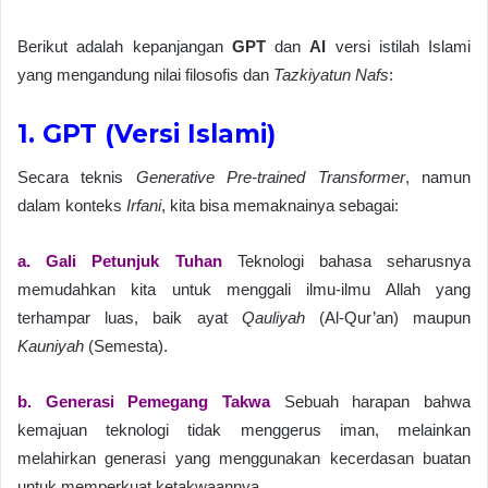
Berikut adalah kepanjangan
GPT
dan
AI
versi istilah Islami
yang mengandung nilai filosofis dan
Tazkiyatun Nafs
:
1. GPT (Versi Islami)
Secara teknis
Generative Pre-trained Transformer
, namun
dalam konteks
Irfani
, kita bisa memaknainya sebagai:
a. Gali Petunjuk Tuhan
Teknologi bahasa seharusnya
memudahkan kita untuk menggali ilmu-ilmu Allah yang
terhampar luas, baik ayat
Qauliyah
(Al-Qur’an) maupun
Kauniyah
(Semesta).
b. Generasi Pemegang Takwa
Sebuah harapan bahwa
kemajuan teknologi tidak menggerus iman, melainkan
melahirkan generasi yang menggunakan kecerdasan buatan
untuk memperkuat ketakwaannya.