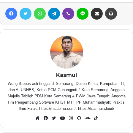
Facebook
Twitter
WhatsApp
Telegram
Viber
Line
Share via Email
Print
Kasmui
Wong Brebes asli tinggal di Semarang; Dosen Kimia, Komputasi, IT,
dan AI UNNES; Ketua PCM Gunungpati 2 Kota Semarang; Anggota
Majelis Tabligh PDM Kota Semarang & PWM Jawa Tengah; Anggota
Tim Pengembang Software KHGT MTT PP Muhammadiyah; Praktisi
Ilmu Falak: https://hisabmu.com/, https://kasmui.cloud/
Website
Facebook
Twitter
YouTube
Instagram
GitHub
SoundCloud
TikTok