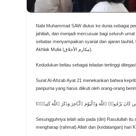
Nabi Muhammad SAW diutus ke dunia sebagai pen
jahiliah, dan menjadi mercusuar bagi seluruh uma
sebatas menyampaikan syariat dan ajaran tauhid, 
Akhlak Mulia (مكارم الأخلاق).
Kedudukan beliau sebagai teladan tertinggi ditega
Surat Al-Ahzab Ayat 21 menekankan bahwa keprib
paripurna yang harus diikuti oleh orang-orang beri
 كَانَ يَرْجُوا۟ ٱللَّهَ وَٱلْيَوْمَ ٱلْـَٔاخِرَ وَذَكَرَ ٱللَّهَ كَثِيرًۭا
Sesungguhnya telah ada pada (diri) Rasulullah itu 
mengharap (rahmat) Allah dan (kedatangan) hari 