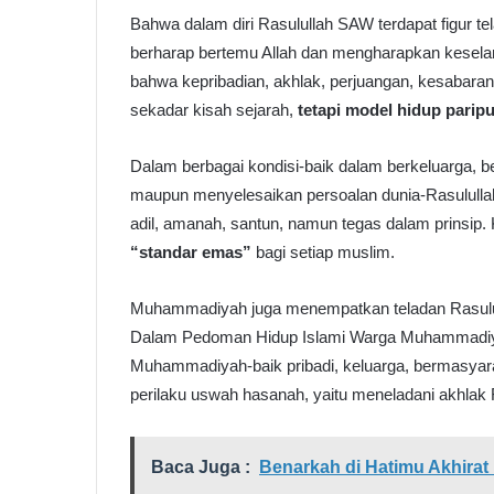
Bahwa dalam diri Rasulullah SAW terdapat figur t
berharap bertemu Allah dan mengharapkan keselam
bahwa kepribadian, akhlak, perjuangan, kesaba
sekadar kisah sejarah,
tetapi model hidup parip
Dalam berbagai kondisi-baik dalam berkeluarga,
maupun menyelesaikan persoalan dunia-Rasulullah 
adil, amanah, santun, namun tegas dalam prinsip. 
“
standar emas
”
bagi setiap muslim.
Muhammadiyah juga menempatkan teladan Rasulul
Dalam Pedoman Hidup Islami Warga Muhammadiyah
Muhammadiyah-baik pribadi, keluarga, bermasyar
perilaku uswah hasanah, yaitu meneladani akhlak
Baca Juga :
Benarkah di Hatimu Akhirat