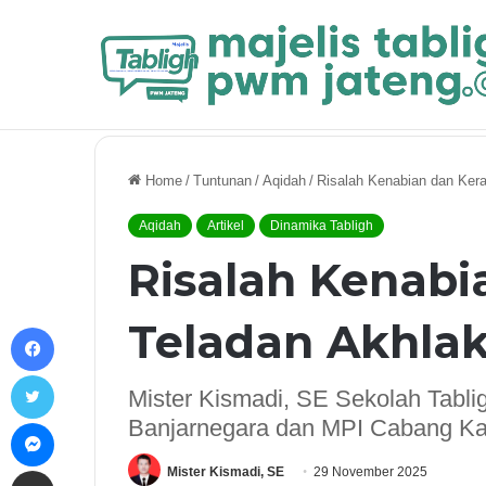
Breaking News
Strategi Penguatan Dakwah Digital Muha
Home
/
Tuntunan
/
Aqidah
/
Risalah Kenabian dan Kera
Aqidah
Artikel
Dinamika Tabligh
Risalah Kenabi
Teladan Akhlak
Facebook
Twitter
Mister Kismadi, SE Sekolah Tab
Messenger
Banjarnegara dan MPI Cabang Ka
Share via Email
Mister Kismadi, SE
29 November 2025