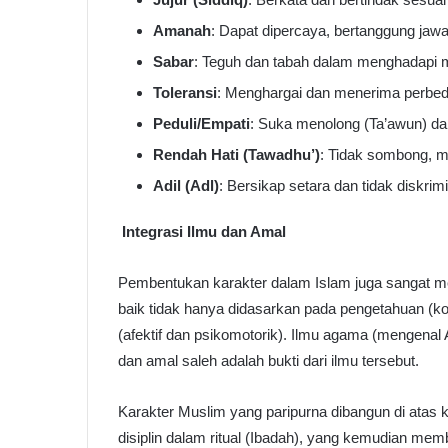
Amanah
: Dapat dipercaya, bertanggung jawa
Sabar
: Teguh dan tabah dalam menghadapi m
Toleransi
: Menghargai dan menerima perbed
Peduli/Empati
: Suka menolong (Ta’awun) dan
Rendah Hati (Tawadhu’)
: Tidak sombong, m
Adil (Adl)
: Bersikap setara dan tidak diskrim
Integrasi Ilmu dan Amal
Pembentukan karakter dalam Islam juga sangat me
baik tidak hanya didasarkan pada pengetahuan (kog
(afektif dan psikomotorik). Ilmu agama (mengenal 
dan amal saleh adalah bukti dari ilmu tersebut.
Karakter Muslim yang paripurna dibangun di atas 
disiplin dalam ritual (Ibadah), yang kemudian mem