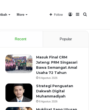
Log
Sidebar
Search
tbah
More
Follow
Home
About
Recent
Popular
In
for
Masuk Final CRM
Jateng: PRM Singasari
Bawa Semangat Amal
Usaha 72 Tahun
8 Agustus 2026
Strategi Penguatan
Dakwah Digital
Muhammadiyah
8 Agustus 2026
Mukjizat Sang Utusan