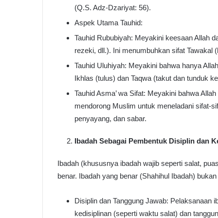
(Q.S. Adz-Dzariyat: 56).
Aspek Utama Tauhid:
Tauhid Rububiyah: Meyakini keesaan Allah d
rezeki, dll.). Ini menumbuhkan sifat Tawakal (
Tauhid Uluhiyah: Meyakini bahwa hanya Allah 
Ikhlas (tulus) dan Taqwa (takut dan tunduk ke
Tauhid Asma’ wa Sifat: Meyakini bahwa Allah
mendorong Muslim untuk meneladani sifat-sif
penyayang, dan sabar.
Ibadah Sebagai Pembentuk Disiplin dan K
Ibadah (khususnya ibadah wajib seperti salat, puas
benar. Ibadah yang benar (Shahihul Ibadah) bukan ha
Disiplin dan Tanggung Jawab: Pelaksanaan ib
kedisiplinan (seperti waktu salat) dan tangg