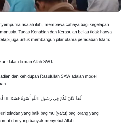
yempurna risalah ilahi, membawa cahaya bagi kegelapan
t manusia. Tugas Kenabian dan Kerasulan beliau tidak hanya
tetapi juga untuk membangun pilar utama peradaban Islam:
skan dalam firman Allah SWT:
adian dan kehidupan Rasulullah SAW adalah model
man.
لَّقَدْ كَانَ لَكُمْ فِى رَسُولِ ٱللَّهِ أُسْوَةٌ حَسَنَةٌۭ لِّمَن
suri teladan yang baik bagimu (yaitu) bagi orang yang
Kiamat dan yang banyak menyebut Allah.