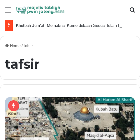
Menu
S
fo
Khutbah Jum’at: Memaknai Kemerdekaan Sesuai Islam Dalam Era Kecerdasan Buatan
Home
/
tafsir
tafsir