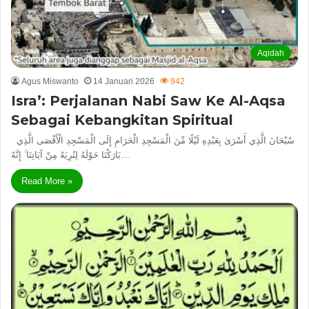
Aqidah
Agus Miswanto
14 Januari 2026
942
Isra’: Perjalanan Nabi Saw Ke Al-Aqsa
Sebagai Kebangkitan Spiritual
سُبْحَانَ الَّذِي أَسْرَىٰ بِعَبْدِهِ لَيْلًا مِّنَ الْمَسْجِدِ الْحَرَامِ إِلَى الْمَسْجِدِ الْأَقْصَى الَّذِي
بَارَكْنَا حَوْلَهُ لِنُرِيَهُ مِنْ آيَاتِنَا ۚ إِنَّهُ…
Read More »