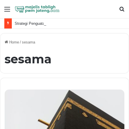
Menu
S
fo
Strategi Penguatan Dakwah Digital Muhammadiyah
Home
/
sesama
sesama