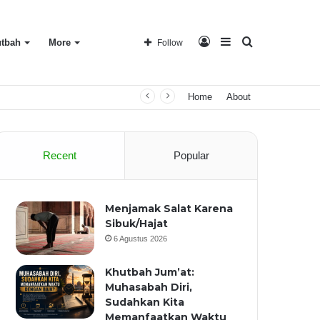
Log
Sidebar
Search
tbah
More
Follow
Home
About
In
for
Recent
Popular
Menjamak Salat Karena
Sibuk/Hajat
6 Agustus 2026
Khutbah Jum’at:
Muhasabah Diri,
Sudahkan Kita
Memanfaatkan Waktu