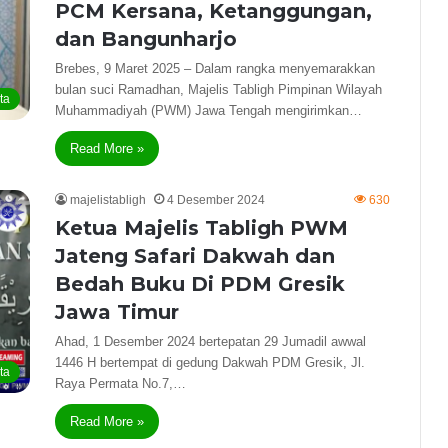
PCM Kersana, Ketanggungan,
dan Bangunharjo
Brebes, 9 Maret 2025 – Dalam rangka menyemarakkan
bulan suci Ramadhan, Majelis Tabligh Pimpinan Wilayah
ta
Muhammadiyah (PWM) Jawa Tengah mengirimkan…
Read More »
majelistabligh
4 Desember 2024
630
Ketua Majelis Tabligh PWM
Jateng Safari Dakwah dan
Bedah Buku Di PDM Gresik
Jawa Timur
Ahad, 1 Desember 2024 bertepatan 29 Jumadil awwal
1446 H bertempat di gedung Dakwah PDM Gresik, Jl.
ta
Raya Permata No.7,…
Read More »