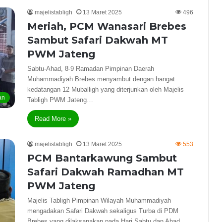
majelistabligh
13 Maret 2025
496
Meriah, PCM Wanasari Brebes
Sambut Safari Dakwah MT
PWM Jateng
Sabtu-Ahad, 8-9 Ramadan Pimpinan Daerah
Muhammadiyah Brebes menyambut dengan hangat
kedatangan 12 Muballigh yang diterjunkan oleh Majelis
an
Tabligh PWM Jateng…
Read More »
majelistabligh
13 Maret 2025
553
PCM Bantarkawung Sambut
Safari Dakwah Ramadhan MT
PWM Jateng
Majelis Tabligh Pimpinan Wilayah Muhammadiyah
mengadakan Safari Dakwah sekaligus Turba di PDM
Brebes yang dilaksanakan pada Hari Sabtu dan Ahad,…