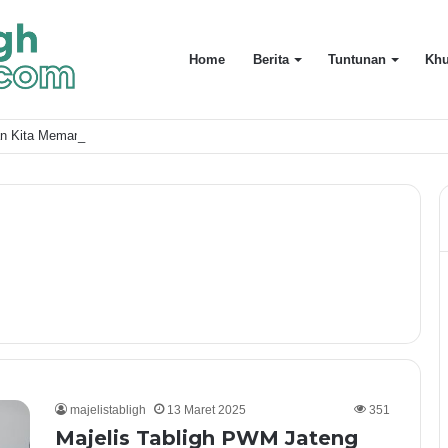
Home
Berita
Tuntunan
Khu
an Kita Memanfaatkan Waktu Dengan Baik?
majelistabligh
13 Maret 2025
351
Majelis Tabligh PWM Jateng