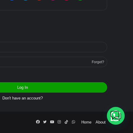
Forget?
Log In
Don't have an account?
Butuh bantuan?
Facebook
Twitter
YouTube
Instagram
TikTok
WhatsApp
Home
About