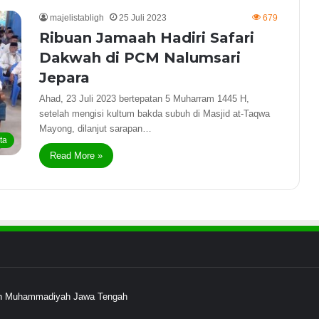
majelistabligh
25 Juli 2023
679
Ribuan Jamaah Hadiri Safari
Dakwah di PCM Nalumsari
Jepara
Ahad, 23 Juli 2023 bertepatan 5 Muharram 1445 H,
setelah mengisi kultum bakda subuh di Masjid at-Taqwa
Mayong, dilanjut sarapan…
ta
Read More »
ayah Muhammadiyah Jawa Tengah