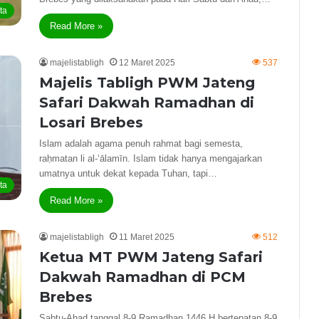
ta
Read More »
majelistabligh
12 Maret 2025
537
Majelis Tabligh PWM Jateng
Safari Dakwah Ramadhan di
Losari Brebes
Islam adalah agama penuh rahmat bagi semesta,
raḥmatan li al-‘ālamīn. Islam tidak hanya mengajarkan
umatnya untuk dekat kepada Tuhan, tapi…
ta
Read More »
majelistabligh
11 Maret 2025
512
Ketua MT PWM Jateng Safari
Dakwah Ramadhan di PCM
Brebes
Sabtu-Ahad tanggal 8-9 Ramadhan 1446 H bertepatan 8-9