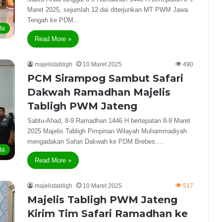
Maret 2025, sejumlah 12 dai diterjunkan MT PWM Jawa
Tengah ke PDM…
ta
Read More »
majelistabligh
10 Maret 2025
490
PCM Sirampog Sambut Safari
Dakwah Ramadhan Majelis
Tabligh PWM Jateng
Sabtu-Ahad, 8-9 Ramadhan 1446 H bertepatan 8-9 Maret
2025 Majelis Tabligh Pimpinan Wilayah Muhammadiyah
mengadakan Safari Dakwah ke PDM Brebes.…
ta
Read More »
majelistabligh
10 Maret 2025
517
Majelis Tabligh PWM Jateng
Kirim Tim Safari Ramadhan ke