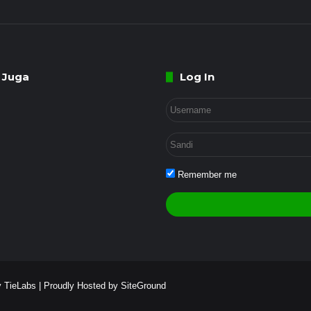
 Juga
Log In
Remember me
 TieLabs
| Proudly Hosted by
SiteGround