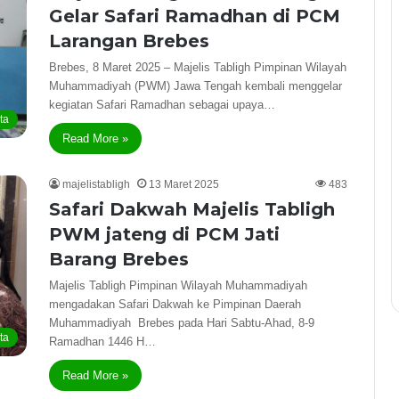
Gelar Safari Ramadhan di PCM
Larangan Brebes
Brebes, 8 Maret 2025 – Majelis Tabligh Pimpinan Wilayah
Muhammadiyah (PWM) Jawa Tengah kembali menggelar
kegiatan Safari Ramadhan sebagai upaya…
ta
Read More »
majelistabligh
13 Maret 2025
483
Safari Dakwah Majelis Tabligh
PWM jateng di PCM Jati
Barang Brebes
Majelis Tabligh Pimpinan Wilayah Muhammadiyah
mengadakan Safari Dakwah ke Pimpinan Daerah
Muhammadiyah Brebes pada Hari Sabtu-Ahad, 8-9
ta
Ramadhan 1446 H…
Read More »