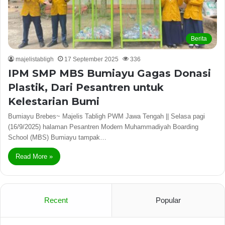
Berita
majelistabligh
17 September 2025
336
IPM SMP MBS Bumiayu Gagas Donasi
Plastik, Dari Pesantren untuk
Kelestarian Bumi
Bumiayu Brebes~ Majelis Tabligh PWM Jawa Tengah || Selasa pagi
(16/9/2025) halaman Pesantren Modern Muhammadiyah Boarding
School (MBS) Bumiayu tampak…
Read More »
Recent
Popular