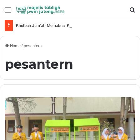
Menu
S
fo
Khutbah Jum’at: Memaknai Kemerdekaan Sesuai Islam Dalam Era Kecerdasan Buatan
Home
/
pesantern
pesantern