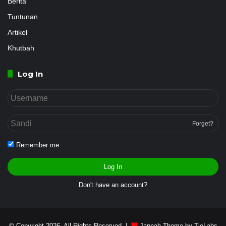
Berita
Tuntunan
Artikel
Khutbah
Log In
Forget?
Remember me
Log In
Don't have an account?
© Copyright 2026, All Rights Reserved |
Jannah Theme by TieLabs