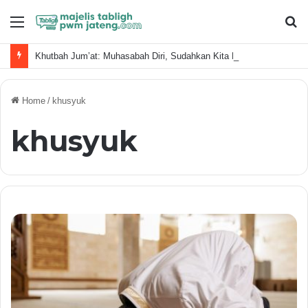
Menu
S
fo
Khutbah Jum’at: Muhasabah Diri, Sudahkan Kita Memanfaatkan Waktu Dengan Baik?
Home
/
khusyuk
khusyuk