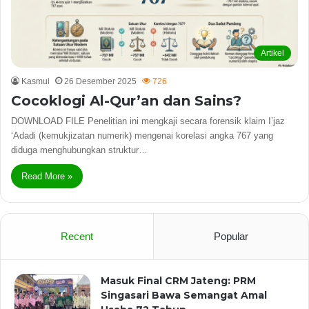
Artikel
Kasmui
26 Desember 2025
726
Cocoklogi Al-Qur’an dan Sains?
DOWNLOAD FILE Penelitian ini mengkaji secara forensik klaim I’jaz
‘Adadi (kemukjizatan numerik) mengenai korelasi angka 767 yang
diduga menghubungkan struktur…
Read More »
Recent
Popular
Masuk Final CRM Jateng: PRM
Singasari Bawa Semangat Amal