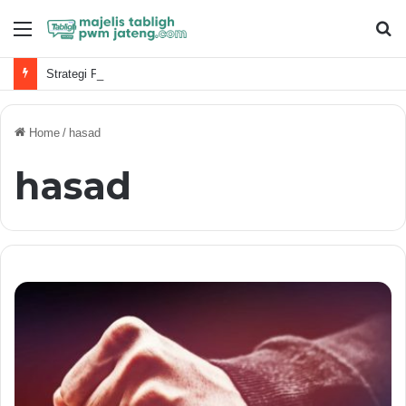
Menu
S
fo
Strategi Penguatan Dakwah Digital Muhammadiyah
Home
/
hasad
hasad