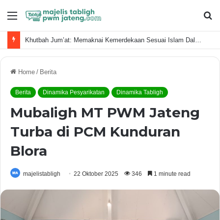
Menu
S
fo
Khutbah Jum’at: Memaknai Kemerdekaan Sesuai Islam Dalam Era Kecerdasan Buatan
Home
/
Berita
Berita
Dinamika Pesyarikatan
Dinamika Tabligh
Mubaligh MT PWM Jateng
Turba di PCM Kunduran
Blora
majelistabligh
22 Oktober 2025
346
1 minute read