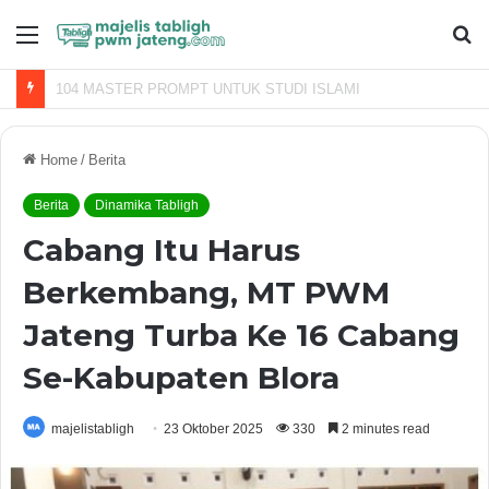
Menu
S
fo
Batu Kecil yang Mengguncang Dunia: Keberanian Pemuda Menumbangkan Raksasa
Home
/
Berita
Berita
Dinamika Tabligh
Cabang Itu Harus
Berkembang, MT PWM
Jateng Turba Ke 16 Cabang
Se-Kabupaten Blora
majelistabligh
23 Oktober 2025
330
2 minutes read