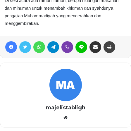
Di sesi acara ada ramah Tamah, berupa hidangan makanan
dan minuman untuk menambah khidmah dan syahdunya
pengajian Muhammadiyah yang mencerahkan dan
menggembirakan.
Facebook
Twitter
WhatsApp
Telegram
Viber
Line
Share via Email
Print
majelistabligh
Website