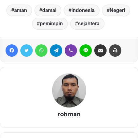
aman
damai
indonesia
Negeri
pemimpin
sejahtera
Facebook
Twitter
WhatsApp
Telegram
Viber
Line
Share via Email
Print
rohman