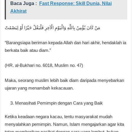
Baca Juga :
Fast Response: Skill Dunia, Nilai
Akhirat
مَنْ كَانَ يُؤْمِنُ بِاللَّهِ وَالْيَوْمِ الْآخِرِ فَلْيَقُلْ خَيْرًا أَوْ لِيَصْمُتْ
“Barangsiapa beriman kepada Allah dan hari akhir, hendaklah ia
berkata baik atau diam.”
(HR. al-Bukhari no. 6018, Muslim no. 47)
Maka, seorang muslim lebih baik diam daripada menyebarkan
ujaran yang menambah kekacauan.
Menasihati Pemimpin dengan Cara yang Baik
Ketika keadaan negara kacau, tentu masyarakat mudah
menyalahkan pemimpin. Namun, Islam mengajarkan agar kita
tetap memberikan nasihat dengan cara yang lembut, bukan