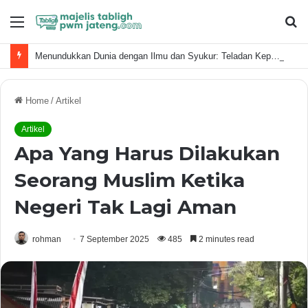
Menu
S
fo
Menundukkan Dunia dengan Ilmu dan Syukur: Teladan Kepemimpinan Nabi Sulaiman AS
Home
/
Artikel
Artikel
Apa Yang Harus Dilakukan
Seorang Muslim Ketika
Negeri Tak Lagi Aman
rohman
7 September 2025
485
2 minutes read