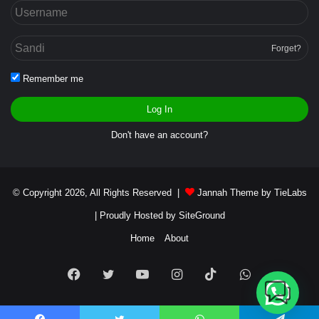
Forget?
Remember me
Log In
Don't have an account?
© Copyright 2026, All Rights Reserved |
Jannah Theme by TieLabs
| Proudly Hosted by
SiteGround
Home
About
Facebook
Twitter
YouTube
Instagram
TikTok
WhatsApp
Butuh bantuan?