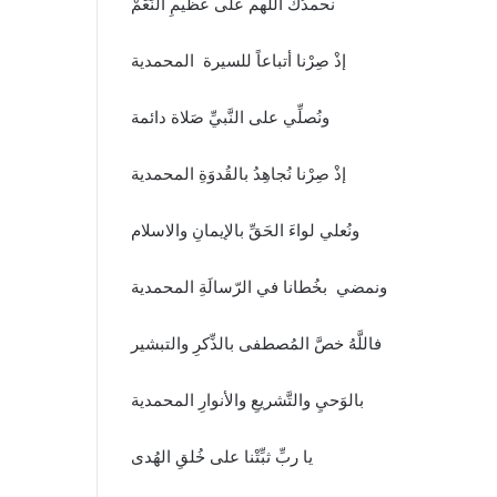
نحمدُكَ اللهم على عَظيمِ النِّعَمْ
إذْ صِرْنا أتباعاً للسيرة المحمدية
ونُصلِّي على النَّبيِّ صَلاة دائمة
إذْ صِرْنا نُجاهِدُ بالقُدوَةِ المحمدية
ونُعلي لواءَ الحَقِّ بالإيمانِ والاسلام
ونمضي بخُطانا في الرّسالَةِ المحمدية
فاللَّهُ خصَّ المُصطفى بالذِّكرِ والتبشير
بالوَحيِ والتَّشريعِ والأنوارِ المحمدية
يا ربِّ ثبِّتْنا على خُلقِ الهُدى