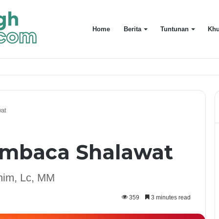
Home
Berita
Tuntunan
Khu
uarga Terdekat
at
mbaca Shalawat
him, Lc, MM
359
3 minutes read