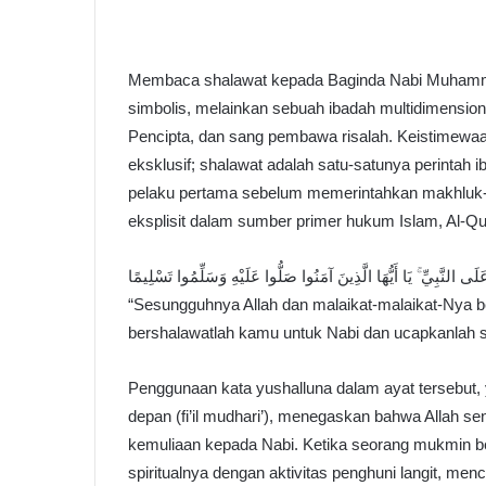
Membaca shalawat kepada Baginda Nabi Muhammad
simbolis, melainkan sebuah ibadah multidimensio
Pencipta, dan sang pembawa risalah. Keistimewaa
eksklusif; shalawat adalah satu-satunya perintah
pelaku pertama sebelum memerintahkan makhluk-Ny
eksplisit dalam sumber primer hukum Islam, Al-Qu
 عَلَى النَّبِيِّ ۚ يَا أَيُّهَا الَّذِينَ آمَنُوا صَلُّوا عَلَيْهِ وَسَلِّمُوا تَسْلِيمًا
“Sesungguhnya Allah dan malaikat-malaikat-Nya b
bershalawatlah kamu untuk Nabi dan ucapkanlah
Penggunaan kata yushalluna dalam ayat tersebut,
depan (fi’il mudhari’), menegaskan bahwa Allah s
kemuliaan kepada Nabi. Ketika seorang mukmin be
spiritualnya dengan aktivitas penghuni langit, m