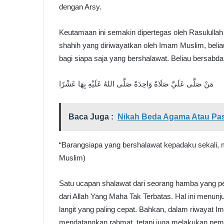
dengan Arsy.
Keutamaan ini semakin dipertegas oleh Rasulullah
shahih yang diriwayatkan oleh Imam Muslim, beliau
bagi siapa saja yang bershalawat. Beliau bersabda
مَنْ صَلَّى عَلَيَّ صَلَاةً وَاحِدَةً صَلَّى اللهُ عَلَيْهِ بِهَا عَشْرًا
Baca Juga :
Nikah Beda Agama Atau P
“Barangsiapa yang bershalawat kepadaku sekali, 
Muslim)
Satu ucapan shalawat dari seorang hamba yang pen
dari Allah Yang Maha Tak Terbatas. Hal ini menun
langit yang paling cepat. Bahkan, dalam riwayat Im
mendatangkan rahmat, tetapi juga melakukan pemb