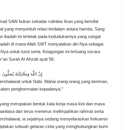
 SAW bukan sekadar rutinitas lisan yang bersifat
nal yang menyentuh relasi terdalam antara hamba, Sang
n ibadah ini terletak pada kedudukannya yang sangat
 ibadah di mana Allah SWT menyatakan diri-Nya sebagai
a untuk turut serta. Keagungan ini tertuang secara
r’an Surah Al-Ahzab ayat 56:
إِنَّ اللَّهَ وَمَلَائِكَتَهُ يُصَلُّونَ
ershalawat untuk Nabi. Wahai orang-orang yang beriman,
 salam penghormatan kepadanya.”
 yang merupakan bentuk kata kerja masa kini dan masa
enantiasa dan terus-menerus melimpahkan rahmat serta
rshalawat, ia sejatinya sedang menyelaraskan frekuensi
enciptakan sebuah getaran cinta yang menghubungkan bumi