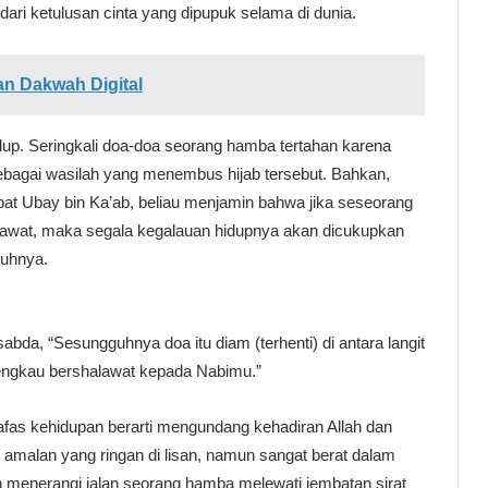
ari ketulusan cinta yang dipupuk selama di dunia.
n Dakwah Digital
idup. Seringkali doa-doa seorang hamba tertahan karena
sebagai wasilah yang menembus hijab tersebut. Bahkan,
at Ubay bin Ka’ab, beliau menjamin bahwa jika seseorang
awat, maka segala kegalauan hidupnya akan dicukupkan
nuhnya.
abda, “Sesungguhnya doa itu diam (terhenti) di antara langit
a engkau bershalawat kepada Nabimu.”
fas kehidupan berarti mengundang kehadiran Allah dan
h amalan yang ringan di lisan, namun sangat berat dalam
 menerangi jalan seorang hamba melewati jembatan sirat