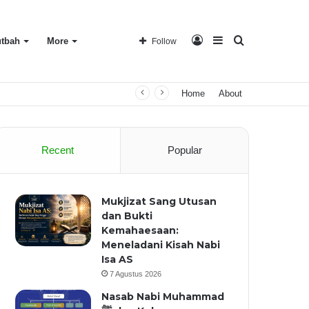
Log
Sidebar
Search
tbah
More
Follow
Home
About
In
for
Recent
Popular
Mukjizat Sang Utusan
dan Bukti
Kemahaesaan:
Meneladani Kisah Nabi
Isa AS
7 Agustus 2026
Nasab Nabi Muhammad