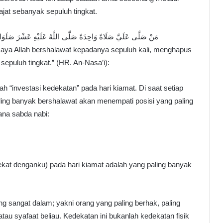
at sebanyak sepuluh tingkat.
مَنْ صَلَّى عَلَيَّ صَلَاةً وَاحِدَةً صَلَّى اللَّهُ عَلَيْهِ عَشْرَ صَلَ
caya Allah bershalawat kepadanya sepuluh kali, menghapus
epuluh tingkat.” (HR. An-Nasa’i):
h “investasi kedekatan” pada hari kiamat. Di saat setiap
ling banyak bershalawat akan menempati posisi yang paling
na sabda nabi:
kat denganku) pada hari kiamat adalah yang paling banyak
 sangat dalam; yakni orang yang paling berhak, paling
au syafaat beliau. Kedekatan ini bukanlah kedekatan fisik