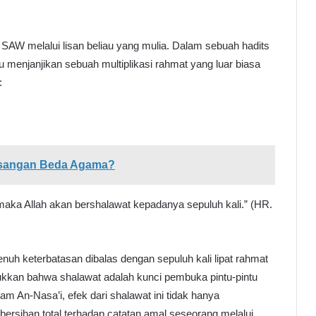
 SAW melalui lisan beliau yang mulia. Dalam sebuah hadits
 menjanjikan sebuah multiplikasi rahmat yang luar biasa
:
asangan Beda Agama?
maka Allah akan bershalawat kepadanya sepuluh kali.” (HR.
uh keterbatasan dibalas dengan sepuluh kali lipat rahmat
jukkan bahwa shalawat adalah kunci pembuka pintu-pintu
am An-Nasa’i, efek dari shalawat ini tidak hanya
ersihan total terhadap catatan amal seseorang melalui