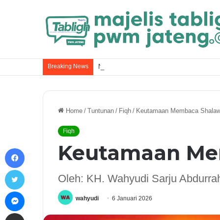
Breaking News
Nasab Nabi Muhammad ﷺ dan Kel
Home
/
Tuntunan
/
Fiqh
/
Keutamaan Membaca Shalaw
Fiqh
Keutamaan Me
Facebook
Twitter
Oleh: KH. Wahyudi Sarju Abdurra
Messenger
wahyudi
6 Januari 2026
Share via Email