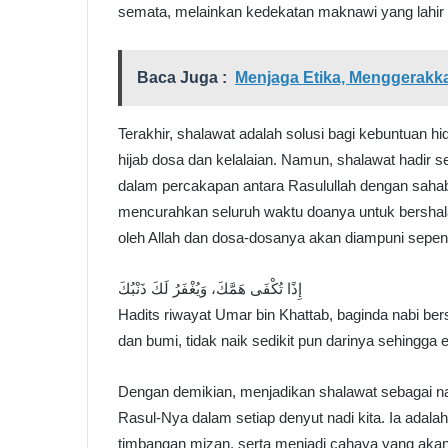
semata, melainkan kedekatan maknawi yang lahir d
Baca Juga :
Menjaga Etika, Menggerakka
Terakhir, shalawat adalah solusi bagi kebuntuan h
hijab dosa dan kelalaian. Namun, shalawat hadir 
dalam percakapan antara Rasulullah dengan sahab
mencurahkan seluruh waktu doanya untuk bershal
oleh Allah dan dosa-dosanya akan diampuni sepe
إِذًا تُكْفَى هَمَّكَ، وَيُغْفَرُ لَكَ ذَنْبُكَ
Hadits riwayat Umar bin Khattab, baginda nabi bers
dan bumi, tidak naik sedikit pun darinya sehingg
Dengan demikian, menjadikan shalawat sebagai na
Rasul-Nya dalam setiap denyut nadi kita. Ia adala
timbangan mizan, serta menjadi cahaya yang akan