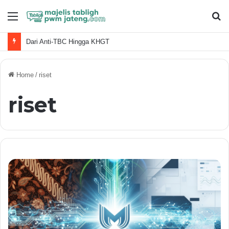
Menu
S
fo
Dari Anti-TBC Hingga KHGT
Home
/
riset
riset