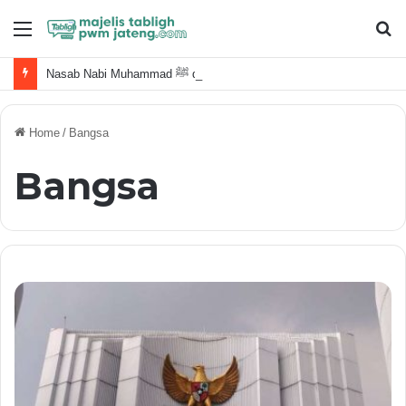
Menu
S
fo
Nasab Nabi Muhammad ﷺ dan Keluarga Terdekat
Home
/
Bangsa
Bangsa