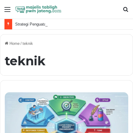
Menu
S
fo
Strategi Penguatan Dakwah Digital Muhammadiyah
Home
/
teknik
teknik