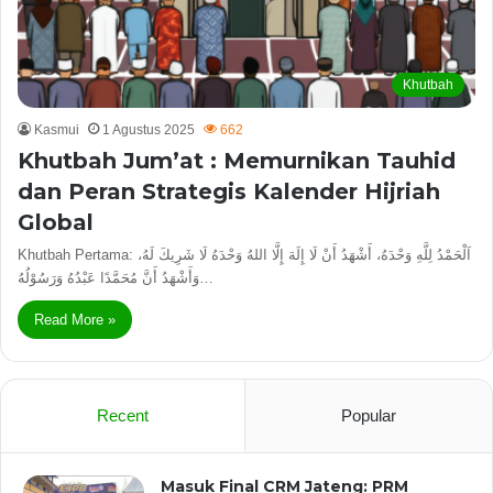
Khutbah
Kasmui
1 Agustus 2025
662
Khutbah Jum’at : Memurnikan Tauhid
dan Peran Strategis Kalender Hijriah
Global
Khutbah Pertama: اَلْحَمْدُ لِلَّهِ وَحْدَهُ، أَشْهَدُ أَنْ لَا إِلَهَ إِلَّا اللهُ وَحْدَهُ لَا شَرِيكَ لَهُ،
وَأَشْهَدُ أَنَّ مُحَمَّدًا عَبْدُهُ وَرَسُوْلُهُ…
Read More »
Recent
Popular
Masuk Final CRM Jateng: PRM