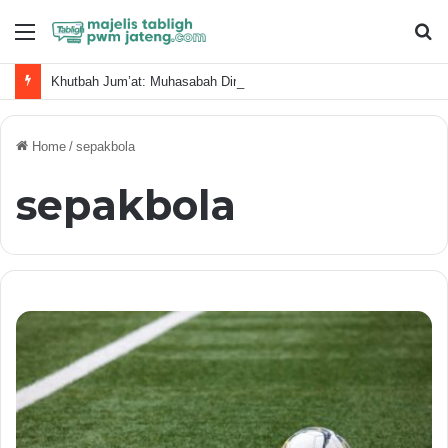
Menu
S
fo
Khutbah Jum’at: Muhasabah Diri, Sudahkan Kita Memanfaatkan Waktu Dengan Baik?
Home
/
sepakbola
sepakbola