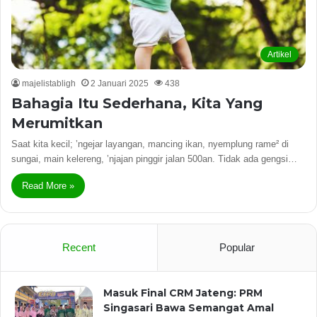
Artikel
majelistabligh
2 Januari 2025
438
Bahagia Itu Sederhana, Kita Yang
Merumitkan
Saat kita kecil; ’ngejar layangan, mancing ikan, nyemplung rame² di
sungai, main kelereng, ’njajan pinggir jalan 500an. Tidak ada gengsi…
Read More »
Recent
Popular
Masuk Final CRM Jateng: PRM
Singasari Bawa Semangat Amal