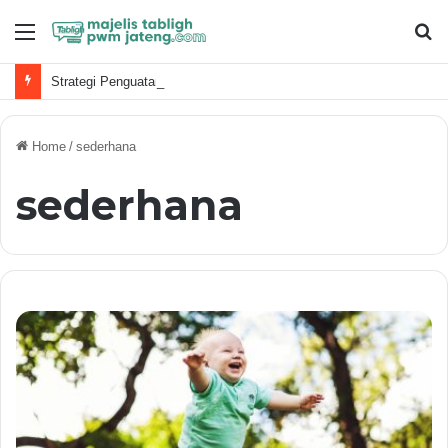
Menu
S
fo
Strategi Penguatan Dakwah Digital Muhammadiyah
Home
/
sederhana
sederhana