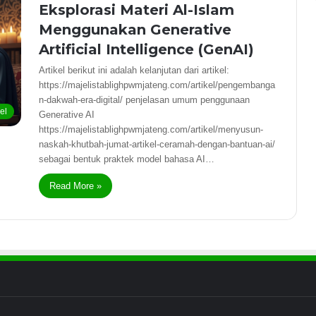
Eksplorasi Materi Al-Islam
Menggunakan Generative
Artificial Intelligence (GenAI)
Artikel berikut ini adalah kelanjutan dari artikel:
https://majelistablighpwmjateng.com/artikel/pengembanga
n-dakwah-era-digital/ penjelasan umum penggunaan
kel
Generative AI
https://majelistablighpwmjateng.com/artikel/menyusun-
naskah-khutbah-jumat-artikel-ceramah-dengan-bantuan-ai/
sebagai bentuk praktek model bahasa AI…
Read More »