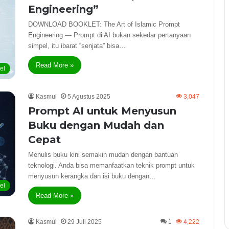
Engineering”
DOWNLOAD BOOKLET: The Art of Islamic Prompt
Engineering — Prompt di AI bukan sekedar pertanyaan
simpel, itu ibarat “senjata” bisa…
Read More »
kel
Kasmui
5 Agustus 2025
3,047
Prompt AI untuk Menyusun
Buku dengan Mudah dan
Cepat
Menulis buku kini semakin mudah dengan bantuan
teknologi. Anda bisa memanfaatkan teknik prompt untuk
menyusun kerangka dan isi buku dengan…
kel
Read More »
Kasmui
29 Juli 2025
1
4,222