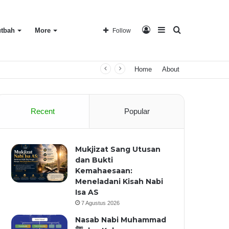
Log
Sidebar
Search
tbah
More
Follow
Home
About
In
for
Recent
Popular
Mukjizat Sang Utusan
dan Bukti
Kemahaesaan:
Meneladani Kisah Nabi
Isa AS
7 Agustus 2026
Nasab Nabi Muhammad