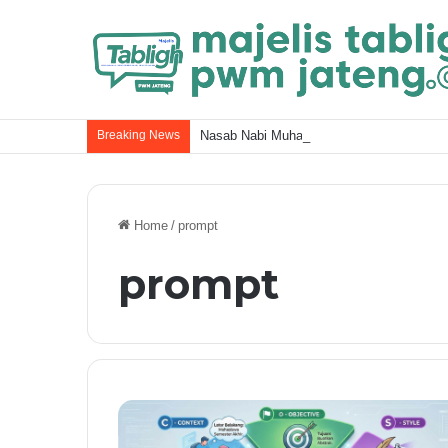
Breaking News
Nasab Nabi Muhammad ﷺ dan Kel
Home
/
prompt
prompt