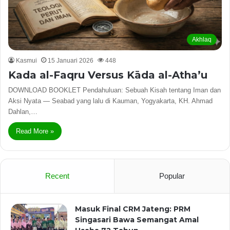
Akhlaq
Kasmui
15 Januari 2026
448
Kada al-Faqru Versus Kāda al-Atha’u
DOWNLOAD BOOKLET Pendahuluan: Sebuah Kisah tentang Iman dan
Aksi Nyata — Seabad yang lalu di Kauman, Yogyakarta, KH. Ahmad
Dahlan,…
Read More »
Recent
Popular
Masuk Final CRM Jateng: PRM
Singasari Bawa Semangat Amal