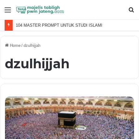
Menu
S
fo
104 MASTER PROMPT UNTUK STUDI ISLAMI
Home
/
dzulhijjah
dzulhijjah