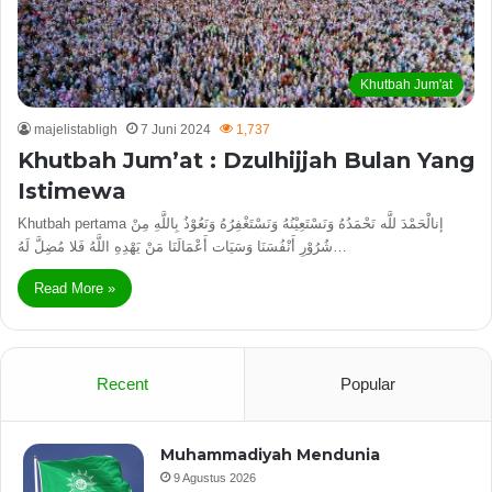
Khutbah Jum'at
majelistabligh
7 Juni 2024
1,737
Khutbah Jum’at : Dzulhijjah Bulan Yang
Istimewa
Khutbah pertama إنالْحَمْدَ للَّه نَحْمَدُهُ وَنَسْتَعِيْنُهُ وَنَسْتَغْفِرُهُ وَنَعُوْذُ بِاللَّهِ مِنْ
شُرُوْرِ أَنْفُسَنَا وَسَيَات أَعْمَالَنَا مَنْ يَهْدِهِ اللَّهُ فَلا مُضِلَّ لَهُ…
Read More »
Recent
Popular
Muhammadiyah Mendunia
9 Agustus 2026